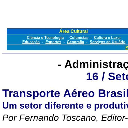
Área Cultural
Ciência e Tecnologia
-
Colunistas
-
Cultura e Lazer
Educação
-
Esportes
-
Geografia
-
Serviços ao Usuário
P
- Administra
16 /
Set
Transporte Aéreo Brasil
Um setor diferente e produti
Por Fernando Toscano, Editor-