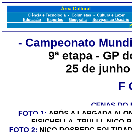
Área Cultural
Ciência e Tecnologia
-
Colunistas
-
Cultura e Lazer
Educação
-
Esportes
-
Geografia
-
Serviços ao Usuário
P
- Campeonato Mundia
9
ª etapa - GP d
25
de
junho
F 
CENAS D
O 
FOTO 1:
APÓS A LARGADA ALON
FISICHELLA, TRULLI, NICO
FOTO 2:
NICO ROSBERG FOI TIRAD