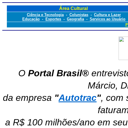
Área Cultural
Ciência e Tecnologia
-
Colunistas
-
Cultura e Lazer
Educação
-
Esportes
-
Geografia
-
Serviços ao Usuário
P
O
Portal Brasil®
entrevist
Márcio, D
da empresa
"
Autotrac
"
, com 
fatura
a R$ 100 milhões/ano em seu ú