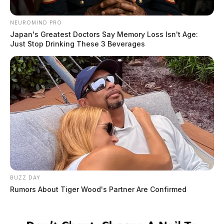
do Rio de Janeiro (válido em quase todo território
brasileiro). Pesquise sempr…
Deu no Poste
Dinheiro
Jogo do Bicho
Aviso: Este site é estritamente informativo e independente.
Não temos ligação com bancas ou organizações do jogo.
Nosso conteúdo visa documentar o fenômeno cultural do
Jogo do Bicho no Brasil, sem incentivar, recomendar ou
facilitar apostas. Reforçamos: o jogo é ILEGAL (Lei de
Contravenções Penais, Art. 58) e NÃO recomendamos sua
prática. Acesso permitido apenas para maiores de 18 anos.
Ao usar este site, você aceita
nossos Termos de Uso e
Política de Privacidade
.
Direitos autorais © 2026 - PortalBrasil desde de 2001