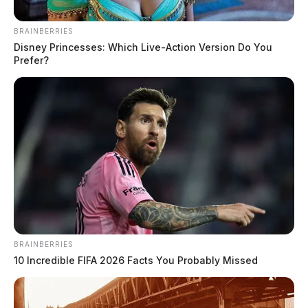
Confira abaixo a apuração do Jogo do bicho de Hoje
do Rio de Janeiro (válido em quase todo território
brasileiro) . Procu…
Deu no Poste
Dinheiro
Jogo do Bicho
Aviso: Este site é estritamente informativo e independente.
Não temos ligação com bancas ou organizações do jogo.
Nosso conteúdo visa documentar o fenômeno cultural do
Jogo do Bicho no Brasil, sem incentivar, recomendar ou
facilitar apostas. Reforçamos: o jogo é ILEGAL (Lei de
Contravenções Penais, Art. 58) e NÃO recomendamos sua
prática. Acesso permitido apenas para maiores de 18 anos.
Ao usar este site, você aceita
nossos Termos de Uso e
Política de Privacidade
.