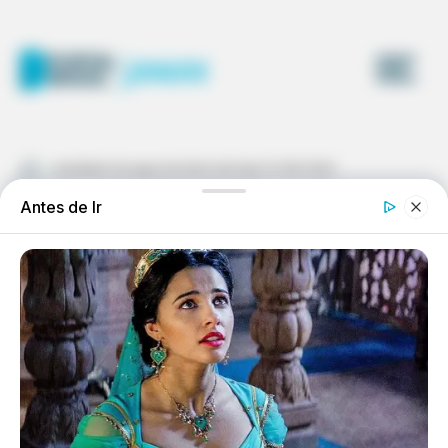
Skip
to
content
Portalbrasil
resultado do jogo do bicho de hoje 14-08-2024
resultado do jogo do
bicho de hoje 14-08-
2024
Resultado do Jogo do Bicho Deu
no Poste de Hoje 14-08-2024
Resultado do Jogo do Bicho de Hoje , DEU NO POST
DE HOJE ► QUARTA-FEIRA, 14 de agosto de 2024.