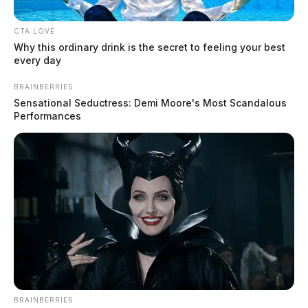
Resultado do Jogo do Bicho, deu no poste deste
QUINTA-FEIRA, 27 de Abril de 2023, segue abaixo
para apuração. Pesquise sempre por “jogo do bicho
portalbras…
Deu no Poste
Dinheiro
Jogo do Bicho
Aviso: Este site é estritamente informativo e independente.
Não temos ligação com bancas ou organizações do jogo.
Nosso conteúdo visa documentar o fenômeno cultural do
Jogo do Bicho no Brasil, sem incentivar, recomendar ou
facilitar apostas. Reforçamos: o jogo é ILEGAL (Lei de
Contravenções Penais, Art. 58) e NÃO recomendamos sua
prática. Acesso permitido apenas para maiores de 18 anos.