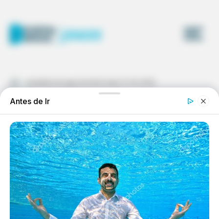
Skip
to
content
Portalbrasil
resultado do jogo do bicho hoje 27-04-2023
resultado do jogo do
bicho hoje 27-04-
2023
Resultado do Jogo do Bicho Deu
no Poste de Hoje 27-04-2023
Resultado do Jogo do Bicho / Deu no Poste de Hoje
27/04/2022