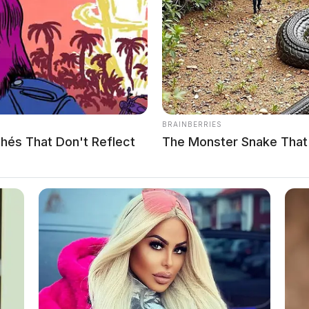
 de Brasília
o do Ceará
o de Goiás
o de Minas Gerais
o da Paraíba
o do Paraná
ho de Pernambuco
o do Rio de Janeiro
o do Rio Grande do Norte
o do Rio Grande do Sul
o de São Paulo
o de Sergipe