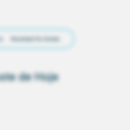
ho
Resultado Por Estado
ste de Hoje