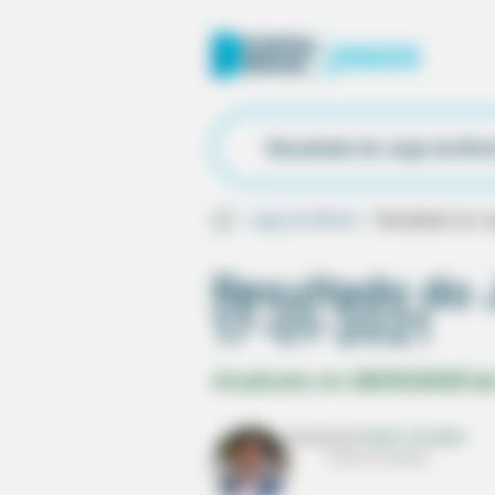
Skip
to
content
Resultado do Jogo do Bic
Portalbrasil
Jogo do Bicho
Resultado do J
Resultado do 
17-01-2021
Atualizado em
28/10/2025 às
Escrito por
Pedro Carvalho
Chefe de redação