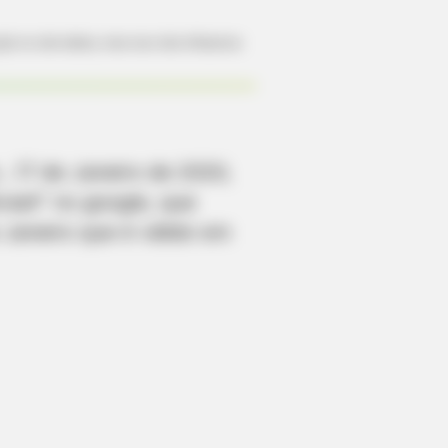
 no site deles, mas isso não influencia
, 17 de Janeiro de 2020,
asil” no google, que
 Janeiro que é válido em