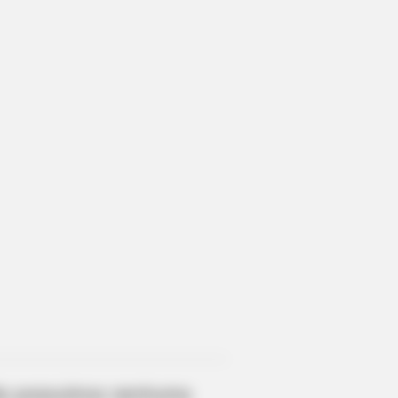
 não possuímos nenhuma