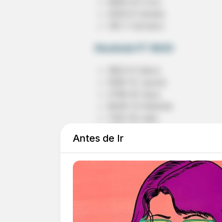
6690-23 Urso
2529-8 Camelo
126-7 Carneiro
Resultado PT 14h30
3822-6 Cabra
5558-15 Jacaré
2798-25 Vaca
8648-12 Elefante
1763-16 Leão
2589-23 Urso
242-11 Cavalo
Resultados Por Estad
Resultado do Jogo do Bich
Resultado do Jogo do Bich