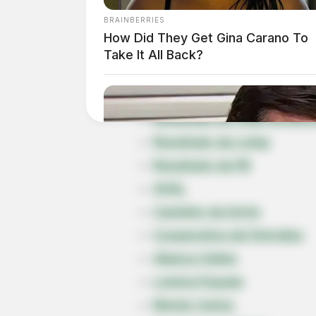
Maluca da Bahia
Paratodos da Bahia
Resultado da LBR Brasília
Loteria dos Sonhos
Resultado da Look de Goiá
Resultado do Jogo do Bich
Resultado da Lotep
Resultado da PB
AVAL
Caminho da Sorte
Cooperativa de Petrolina
Aliança Online
Loteria Popular
Monte Carlos