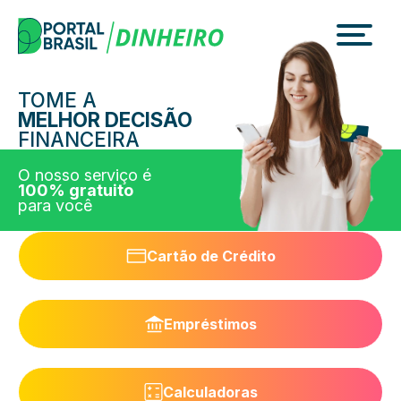
Skip
to
content
TOME A
MELHOR DECISÃO
FINANCEIRA
O nosso serviço é
100% gratuito
para você
Cartão de Crédito
Empréstimos
Calculadoras