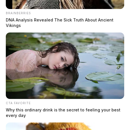
Muitos ou todos os produtos nesta página são de parceiros que nos
compensam quando você clica ou executa uma ação no site deles,
mas isso não influencia nossas avaliações ou classificações.
Nossas opiniões são nossas.
Resultado do Jogo do Bicho/Deu no Poste de Hoje
10-03 -2021
Olá, tudo bem. O resultado do jogo do bicho, deu no
poste desta Quarta – feira , 10 Março de 2021, segue
abaixo para apuração. Pesquise sempre por “jogo do
bicho portalbrasil” no google, que chegará mais
rápido à nossos resultados. Deu no poste de Hoje do
Rio de Janeiro que é válido em quase todos os
lugares do Brasil.
Resultado do Jogo do bicho de Hoje clique aqui ►
Resultado do Jogo do Bicho