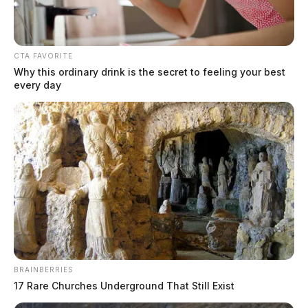
Resultado PTV 16:30
6826-7 Carneiro
5352-13 Galo
6427-7 Carneiro
8185-22 Tigre
8006-2 Águia
4796-24 Veado
532-8 Camelo
Resultado FEDERAL 19:30
8441-11 Cavalo
1203-1 Avestruz
0806-2 Águia
5056-14 Gato
2510-3 Burro
8016-4 Borboleta
654-14 Gato
Resultado COR 21:30