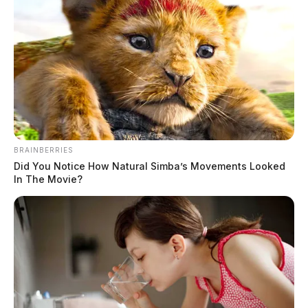
Resultado PTM 11:30
6104-1 Avestruz
6172-18 Porco
3010-3 Burro
4399-25 Vaca
2517-5 Cachorro
202-1 Avestruz
673-19 Pavão
Resultado PT 14:30
9724-6 Cabra
6393-24 Veado
0343-11 Cavalo
1267-17 Macaco
2914-4 Borboleta
641-11 Cavalo
165-17 Macaco