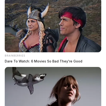
4785-22 Tigre
9995-24 Veado
1886-22 Tigre
2998-25 Vaca
8065-17 Macaco
7729-8 Camelo
826-7 Carneiro
Resultados Por Estado e
Resultado Por Banca Veja Abaixo
Resultado do Jogo do Bicho
Resultado do Jogo do Bicho da Bahia
Resultado do Jogo do Bicho de Brasília
Resultado do Jogo do Bicho do Ceará