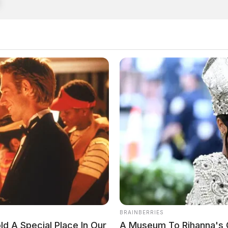
Jogo do Bicho das 19:00
O
 Jogo do Bicho das 21:3