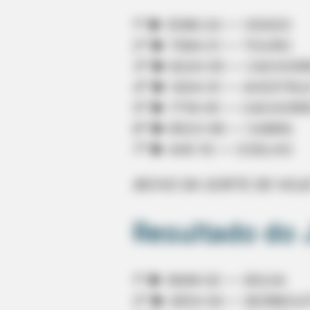
1º ► 5596-24 — VEADO
2º ► 7584-21 — TOURO
3º ► 6220-05 — CACHOR
4º ► 1404-01 — AVESTRU
5º ► 7719-05 — CACHOR
6º ► 8523-06 — CABRA
7º ► 440-10 — COELHO
BICHO DA SORTE DE HOJE
Resultado do 
1º ► 5608-02 — ÁGUIA
2º ► 4914-04 — BORBOLE