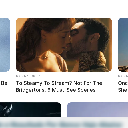
VIVO
lquer um faria.
rna tudo incrível.
o e Resultado Por Banca Veja Abaixo