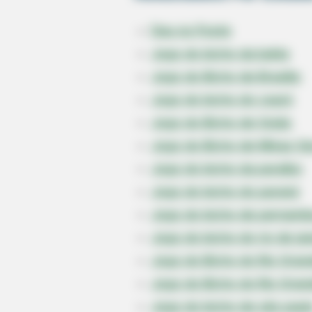
Deu no Poste
Jogo do bicho da bahia
Jogo do Bicho de Brasília
Jogo do bicho do ceará
Jogo do Bicho de Goiás
Jogo do Bicho de Minas Ge
Jogo do bicho da paraíba
Jogo do bicho do paraná
Jogo do bicho de pernam
Jogo do bicho do rio de jan
Jogo do Bicho do Rio Gran
Jogo do Bicho do Rio Gran
Jogo do bicho de são paul