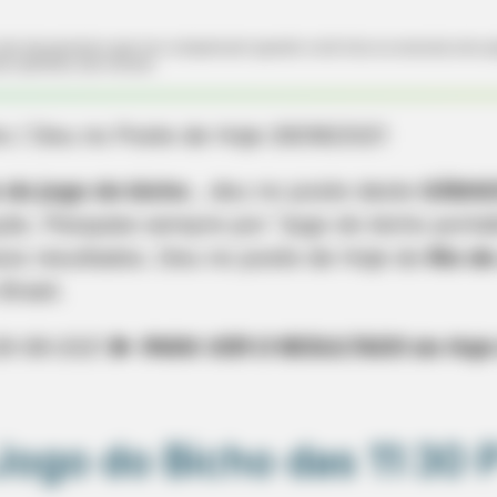
são de parceiros que nos compensam quando você clica ou executa uma ação
as opiniões são nossas.
o / Deu no Poste de Hoje 28/08/2021
 do jogo do bicho
, deu no poste deste
SÁBA
ão. Pesquise sempre por “jogo do bicho portal
sos resultados. Deu no poste de Hoje do
Rio de
Brasil.
 28-08-2021 ►
PARA VER O RESULTADO de Hoje 
Jogo do Bicho das 11:30