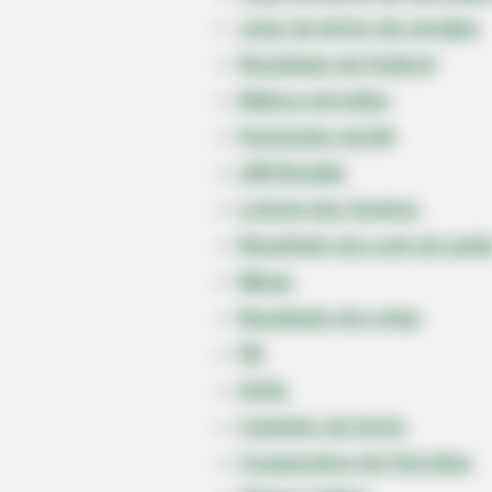
Jogo do bicho de sergipe
Resultado da Federal
Maluca da bahia
Paratodos da BA
LBR Brasília
Loteria dos Sonhos
Resultado da Look de goiá
Minas
Resultado da Lotep
PB
AVAL
Caminho da Sorte
Cooperativa de Petrolina