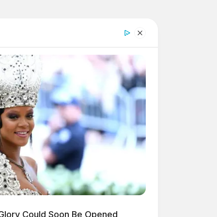
 FEDERAL
0 CORUJA