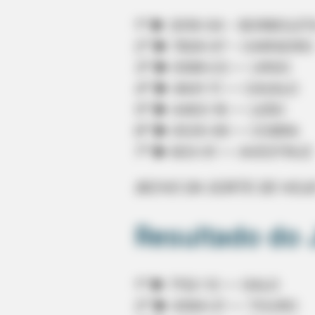
1º ► 3016-04 – BORBOLET
2º ► 7826-07 – CARNEIRO
3º ► 0589-23 — URSO
4º ► 4641-11 — CAVALO
5º ► 4463-16 — LEÃO
6º ► 0535-09 — COBRA
7º ► 603-01 — AVESTRUZ
BICHO DA SORTE DE HOJE
Resultado do 
1º ► 7152-13 — GALO
2º ► 4584-21 — TOURO