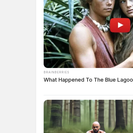
4º ► 6551-13 — GALO
5º ► 3982-21 — TOURO
6º ► 7716-04 — BORBOL
7º ► 677-20 PERU
***
** Se não fosse difícil, qua
*** A dificuldade é o que to
Resultado do 
1º ► Aguardando Resultad
Resultado do