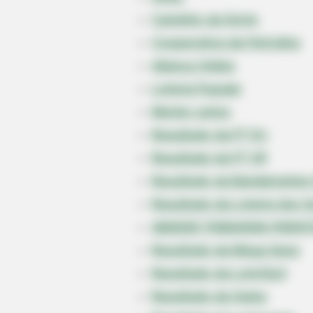
Caminho da Sorte
Cooperativa de Petrolina
Aliança Online
Loteria Popular
Monte carlos
Resultado da PT RJ
Resultado da PT SP
Resultado da Bandeirantes
Resultado da Loteria dos 
ABAESE ITABAIANA PARA
Resultado da Mega Sena
Resultado da Lotofácil
Resultado da Quina