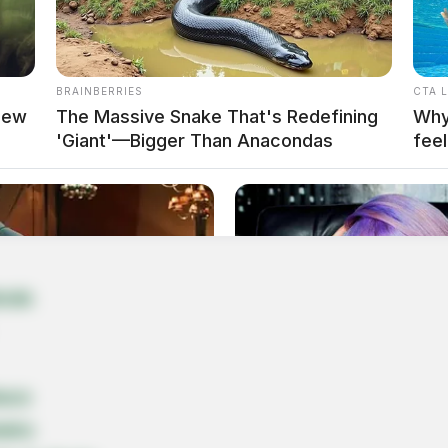
o
o e Resultado Por Banca Veja Abaixo
rais
buco
eiro