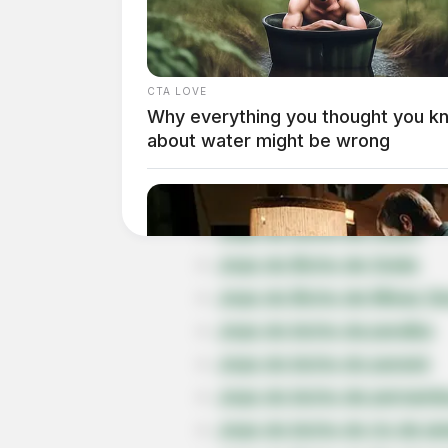
1º ► Aguardando Resultad
Resultados Por Estad
Deu no Poste
Jogo do bicho da bahia
Jogo do Bicho de Brasília
Jogo do bicho do ceará
Jogo do Bicho de Goiás
Jogo do Bicho de Minas Ge
Jogo do bicho da paraíba
Jogo do bicho do paraná
Jogo do bicho de pernam
Jogo do bicho do rio de jan