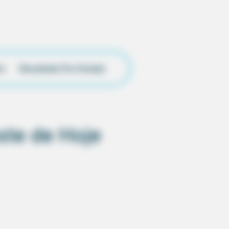
ho
Resultado Por Estado
ste de Hoje