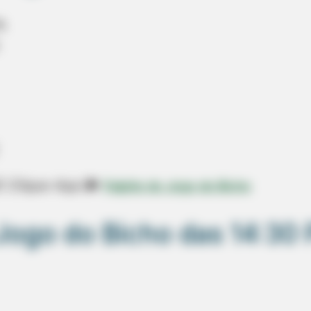
A
 Clique Aqui ►
Palpite do Jogo do Bicho
Jogo do Bicho das 14:30