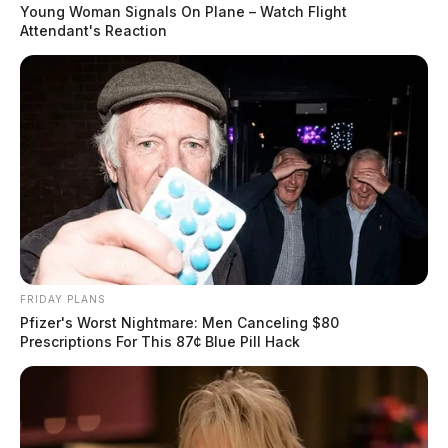
do Bicho de Hoje
Resultado do Jogo do Bicho das
11:30 PTM
1º ► 6298-25 — VACA
2º ► 2948-12 — ELEFANTE
3º ► 1021-06 — CABRA
4º ► 8459-15 — JACARÉ
5º ► 7591-23 — URSO
6º ► 6317-05 — CACHORRO
7º ► 566-17 — MACACO
Palpite
BICHO DA SORTE DE HOJE Clique Aqui ►
do Jogo do Bicho
Resultado do Jogo do Bicho das
14:30 PT