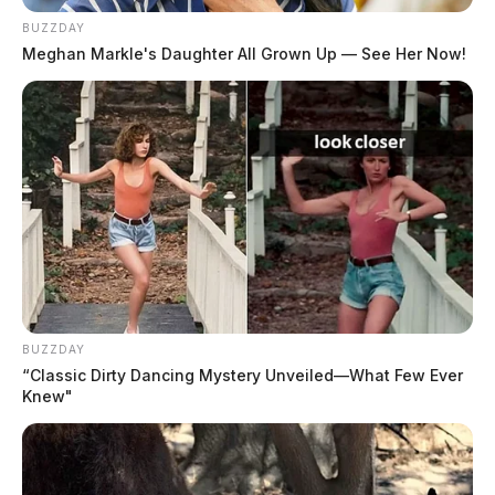
3º ► 7545-12 — ELEFANTE
4º ► 6501-01 — AVESTRUZ
5º ► 9802-01 — AVESTRUZ
6º ► 7365-17 — MACACO
7º ► 666-17 — MACACO
***
** Sua mente é como um paraquedas:
*** se não estiver aberto, não funciona.
Resultado do Jogo do Bicho das
18:30 PTN
1º ► Aguardando Resultado
Resultado do Jogo do Bicho das
21:30 CORUJA
1º ► Aguardando Resultado