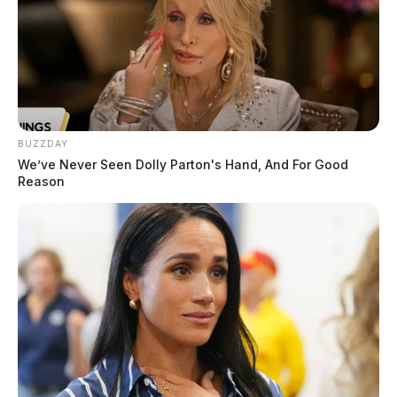
1º ► 5292-23 — URSO
2º ► 9341-11 — CAVALO
3º ► 2455-14 — GATO
4º ► 8341-11 — CAVALO
5º ► 6979-20 — PERÚ
6º ► 2408-02 — ÁGUIA
7º ► 432-08 — CAMELO
Resultado do Jogo do Bicho das
16:30 PTV
**
16:15
– Já estamos
AO VIVO
** pra passar o resultado.
**
1º ► 1106-02 — ÁGUIA
2º ► 2411-03 — BURRO