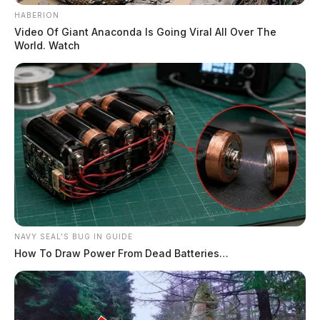
Resultado da Dupla Sena
O portalbrasil.net é um dos maiores portais de
conteúdo do Brasil. Nós não possuímos nenhuma
relação com o jogo do bicho ou pessoas que operem
o “telebicho”. Também informamos que não
realizamos apostas.
Dinheiro
Jogo do Bicho
Aviso: Este site é estritamente informativo e independente.
Não temos ligação com bancas ou organizações do jogo.
Nosso conteúdo visa documentar o fenômeno cultural do
Jogo do Bicho no Brasil, sem incentivar, recomendar ou
facilitar apostas. Reforçamos: o jogo é ILEGAL (Lei de