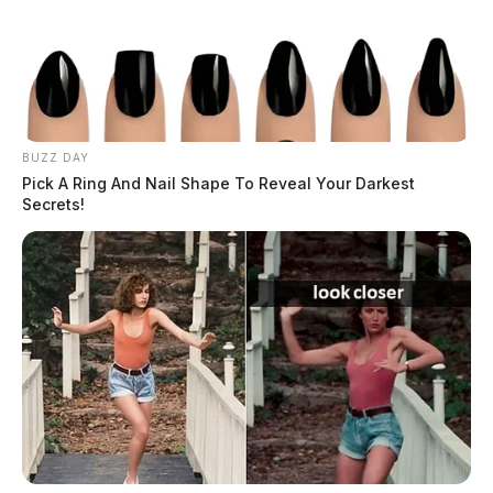
4º ► 6454-14 — GATO
5º ► 5543-11 — CAVALO
6º ► 5080-20 — PERÚ
7º ► 212-03 — BURRO
Resultado do Jogo do Bicho das
16:30 PTV
**
16:15
– Já estamos
AO VIVO
** pra passar o resultado.
**
1º ► 0191-23 — URSO
2º ► 8794-24 — VEADO
3º ► 7971-18 — PORCO
4º ► 2678-20 — PERÚ
5º ► 9594-24 — VEADO
6º ► 9228-07 — CARNEIRO
7º ► 679-20 — PERÚ