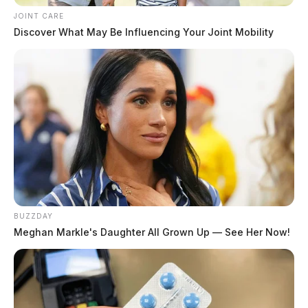
Jogo do bicho de sergipe
Resultado da Federal
Maluca da bahia
Paratodos da BA
LBR Brasília
Loteria dos Sonhos
Resultado da Look de goiás
Minas
Resultado da Lotep
PB
AVAL
Caminho da Sorte
Cooperativa de Petrolina