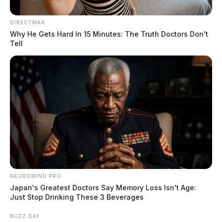
Muitos ou todos os produtos nesta página são de parceiros que nos
compensam quando você clica ou executa uma ação no site deles,
mas isso não influencia nossas avaliações ou classificações.
Nossas opiniões são nossas.
Resultado do Jogo do Bicho / Deu no Poste de Hoje
31
/10/2021
Olá tudo bem.
O resultado do jogo do bicho
, deu no
poste deste
DOMINGO
,
31
de Outubro de 2021
,
segue abaixo para apuração. Pesquise sempre por
“jogo do bicho portalbrasil” no google, que chegará
mais rápido à nossos resultados. Deu no poste de
Hoje do
Rio de Janeiro
que é válido em quase todos
os lugares do Brasil.
Resultado do Jogo do Bicho das
11:30 PTM