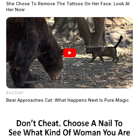
1º ► 3162-16 — LEÃO
2º ► 5430-08 — CAMELO
3º ► 5199-25 — VACA
4º ► 9825-07 — CARNEIRO
5º ► 5272-18 — PORCO
6º ► 8888-22 — TIGRE
7º ► 169-18 — PORCO
Palpite
BICHO DA SORTE DE HOJE Clique Aqui ►
do Jogo do Bicho
Resultado do Jogo do Bicho das
14:30 PT
1º ► 9514-04 — BORBOLETA
2º ► 4542-11 — CAVALO
3º ► 9027-07 — CARNEIRO