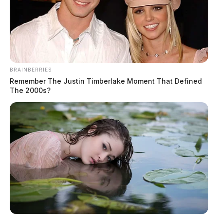
5º ► 5098-25 — VACA
6º ► 8137-10 — COELHO
7º ► 093-24 — VEADO
Resultado do Jogo do Bicho das
16 horas – PTV
de Hoje
1º ► 1318-05 — CACHORRO
2º ► 6001-01 — AVESTRUZ
3º ► 6498-25 — VACA
4º ► 3164-16 — LEÃO
5º ► 3416-04 — BORBOLETA
6º ► 0397-25 — VACA
7º ► 909-03 — BURRO
Resultado do Jogo d
o Bi
cho das 19 horas –
FEDERAL
de Hoje
1º ► 7081-21 — TOURO