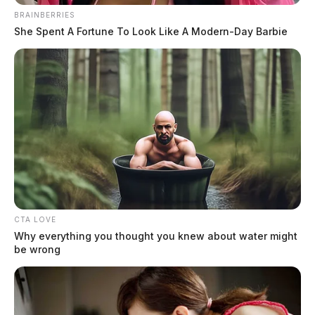
Resultado da Lotomania
Resultado da Timemania
Resultado do Dia de Sorte
Resultado da Dupla Sena
O portalbrasil.net é um dos maiores portais de
conteúdo do Brasil. Nós não possuímos nenhuma
relação com o jogo do bicho ou pessoas que operem
o “telebicho”. Também informamos que não
realizamos apostas.
Dinheiro