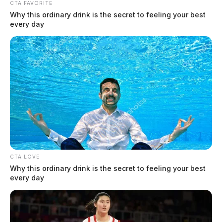
2º ► 7846-12 — ELEFANTE
3º ► 1907-02 — ÁGUIA
4º ► 3267-17 — MACACO
5º ► 7231-08 — CAMELO
6º ► 7332-08 — CAMELO
7º ► 447-12 — ELEFANTE
Resultado do Jogo do Bicho das 21 horas –
Corujinha de Hoje
**
21:00
– Já estamos
AO VIVO
** pra passar o resultado.
**
21:30
– Aguardem, já já sai ….
***
1º ► 2191-23 — URSO
2º ► 8026-07 — CARNEIRO
3º ► 0235-09 — COBRA
4º ► 0600-25 — VACA
5º ► 9961-16 — LEÃO