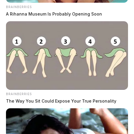
Jogo do bicho do Rio de Janeiro
Jogo do Bicho do Rio Grande do Norte
Jogo do Bicho do Rio Grande do Sul
Jogo do bicho de São Paulo
Jogo do bicho de Sergipe
Resultado da Federal
Maluca da Bahia
Paratodos da BA
LBR Brasília
Loteria dos Sonhos
Resultado da Look de goiás
Minas
Resultado da Lotep
PB