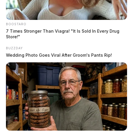
1º ► 5298-25 — VACA
2º ► 5401-01 — AVESTRUZ
3º ► 9145-12 — ELEFANTE
4º ► 3399-25 — VACA
5º ► 3687-22 — TIGRE
6º ► 6930-08 — CAMELO
7º ► 614-04 — BORBOLETA
Resultado do Jogo do Bicho das
16 horas – PTV de Hoje
**
16
:
05
– Já estamos
AO VIVO
** pra passar o resultado.
**
16
:
09
– Aguardem, já já sai…
***
1º ► 3730-08 — CAMELO
2º ► 4668-17 — MACACO