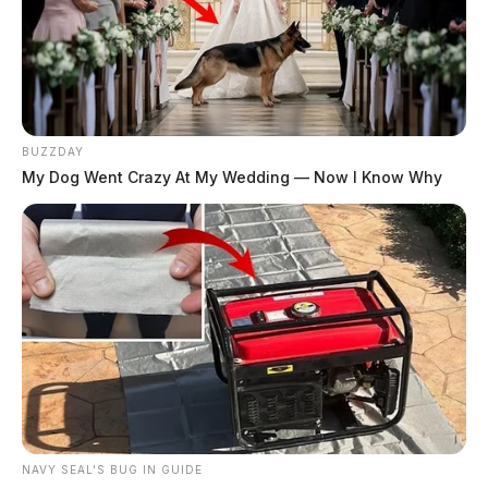
Aliança Online
Loteria Popular
Monte Carlos
Resultado da PT RJ
Resultado da PT SP
Resultado da Bandeirantes SP
Loteria dos Sonhos
ABAESE ITABAIANA PARATODOS
Resultado da Mega Sena
Resultado da Lotofácil
Resultado da Quina
Resultado da Lotomania
Resultado da Timemania
Resultado do Dia de Sorte