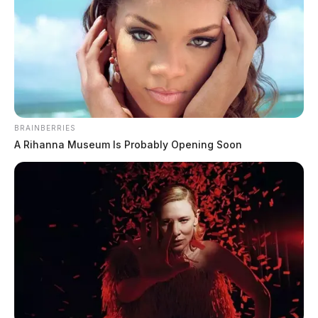
Esse é o resultado do dia 05/08/2023
►
PARA VER O
Resultado do Jogo
RESULTADO
de Hoje Clique
►
do Bicho de Hoje
Resultado do Jogo do Bicho das
11 horas – PTM de Hoje
1º ► 9796-24 — VEADO
2º ► 0789-23 — URSO
3º ► 5910-03 — BURRO
4º ► 3800-25 — VACA
5º ► 4840-10 — COELHO
6º ► 5135-09 — COBRA
7º ► 729-08 — CAMELO
Resultado do Jogo do Bicho das
14 horas – PT de Hoje