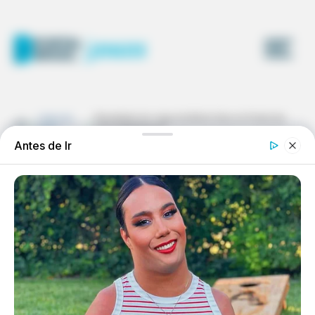
Skip
to
content
Jogo do
Resultado do Jogo do Bicho Deu no Poste de
Portalbrasil
Bicho
Hoje 06/08/2022
Resultado do Jogo do Bicho Deu
no Poste de Hoje 06/08/2022
Atualizado em
28/10/2025 às 15:49
•
Verificação em tempo real
Escrito por
Pedro Carvalho
Chefe de redação