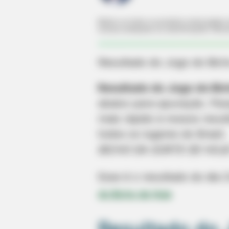
Muitos ou todos os produtos nesta página 
nossas avaliações ou classificações. Noss
Resultado do Jogo do Bich
Resultado do Jogo do Bic
abaixo para apuração. Pes
mais rápido à nossos resu
todos os lugares do Brasil.
BICHO DA SORTE DE HOJE
Esse é o resultado do dia
do Bicho de Hoje