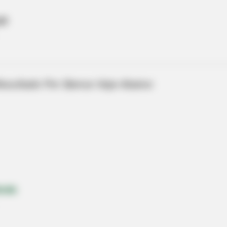
LO
esultado Por Banca Veja Abaixo
rais