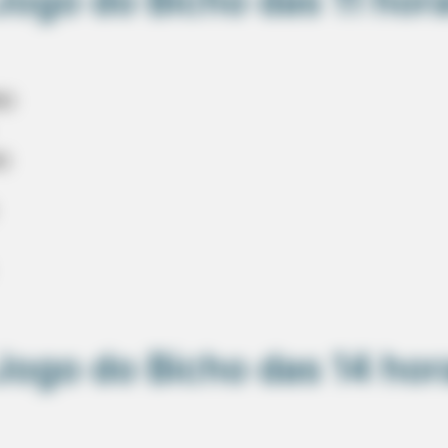
Jogo do Bicho das 11 hor
RO
O
Jogo do Bicho das 14 hor