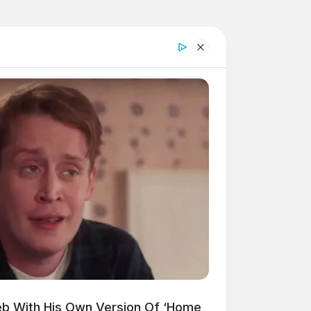
as – PTN de