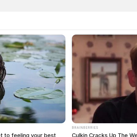
RO
Jogo do Bicho das 18 hor
O
O