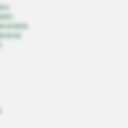
buco
neiro
de do Norte
de do Sul
o
s