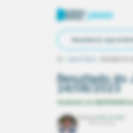
Skip
to
content
Resultado do Jogo do Bic
Portalbrasil
Jogo do Bicho
Resultado do J
Resultado do 
24/08/2023
Atualizado em
28/10/2025 às
Escrito por
Pedro Carvalho
Chefe de redação