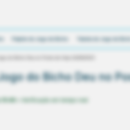
ho
Palpite do Jogo do Bicho
Tabela do Jogo do Bic
ogo do Bicho Deu no Poste de Hoje 24/08/2023
Jogo do Bicho Deu no Po
 15:49
• Verificação em tempo real