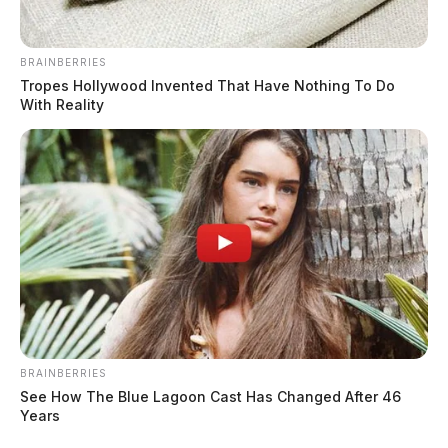
1º ► 1710-03 — BURRO
2º ► 3147-12 — ELEFANTE
3º ► 6755-14 — GATO
4º ► 0449-13 — GALO
5º ► 2817-05 — CACHORRO
6º ► 4878-20 — PERU
7º ► 381-21 — TOURO
Resultado do Jogo do Bicho das
16 horas – PTV de Hoje
1º ► 9264-16 — LEÃO
2º ► 8021-06 — CABRA
3º ► 8379-20 — PERU
4º ► 6681-21 — TOURO