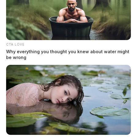
Monte Carlos
Resultado da PT RJ
Resultado da PT SP
Resultado da Bandeirantes SP
Loteria dos Sonhos
ABAESE ITABAIANA PARATODOS
Resultado da Mega Sena
Resultado da Lotofácil
Resultado da Quina
Resultado da Lotomania
Resultado da Timemania
Resultado do Dia de Sorte
Resultado da Dupla Sena