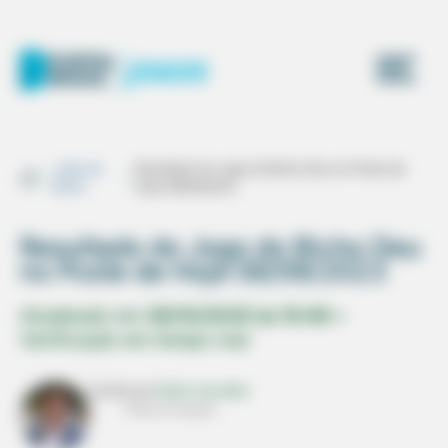
Skip
to
content
Jogo do
Resultado do Jogo do Bicho Deu no Poste de
Portalbrasil
Bicho
Hoje 08/09/2023
Resultado do Jogo do Bicho Deu
no Poste de Hoje 08/09/2023
Atualizado em
28/10/2025 às 15:49
•
Verificação em tempo real
Escrito por
Pedro Carvalho
Chefe de redação