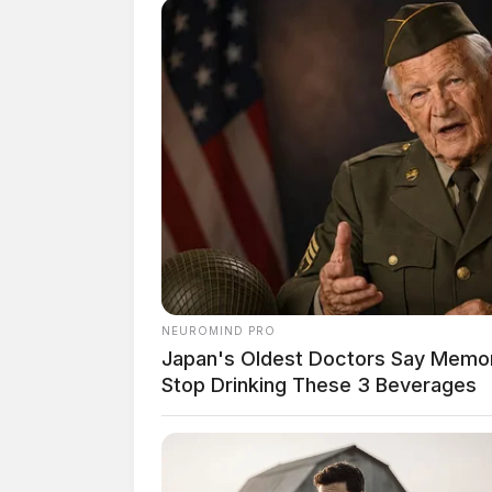
Hoje
** Não há extrações de hoj
Resultado do 
de Hoje
** Não há extrações de hoj
Resultados Por Estado e 
Deu no Poste
Jogo do bicho da Bahia
Jogo do Bicho de Brasília