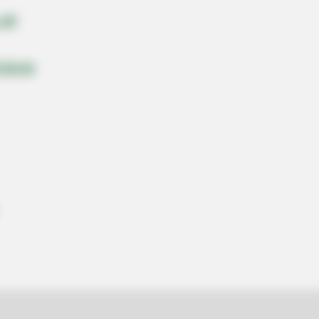
 SP
TODOS