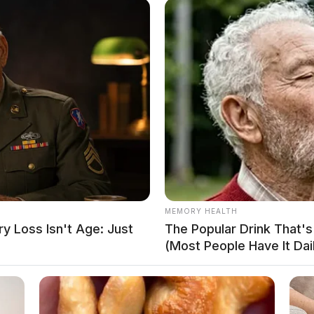
e para exibir! **
Jogo do Bicho das 21 hor
e para exibir! **
Resultado Por Banca Veja Abaixo