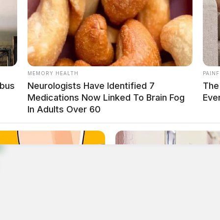
rais
buco
neiro
de do Norte
de do Sul
o