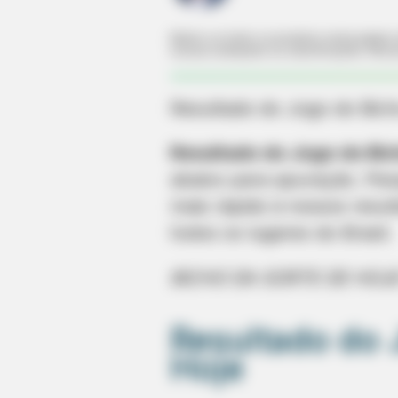
Muitos ou todos os produtos nesta página 
nossas avaliações ou classificações. Noss
Resultado do Jogo do Bich
Resultado do Jogo do Bic
abaixo para apuração. Pes
mais rápido à nossos resu
todos os lugares do Brasil.
BICHO DA SORTE DE HOJE
Resultado do 
Hoje