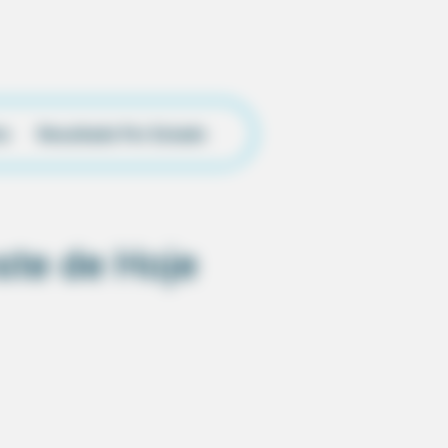
ho
Resultado Por Estado
ste de Hoje