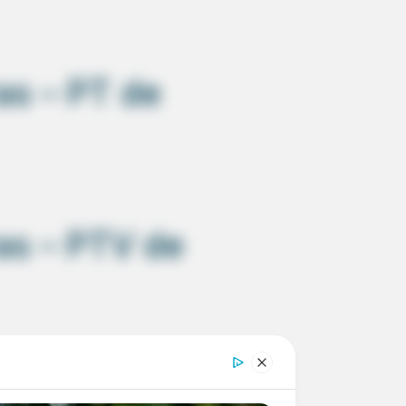
as – PT de
as – PTV de
as – PTN de