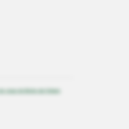
 do Jogo do Bicho de Ontem