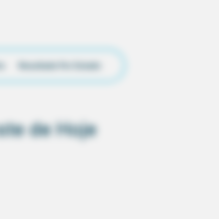
ho
Resultado Por Estado
ste de Hoje