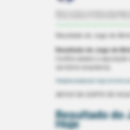
Muitos ou todos os produtos nesta página 
nossas avaliações ou classificações. Noss
Resultado do Jogo do Bich
Resultado do Jogo do Bic
Confira
abaixo a apuração
território brasileiro
)
.
Pesquise sempre por
“jogo do bicho po
BICHO DA SORTE DE HOJ
Resultado do 
Hoje