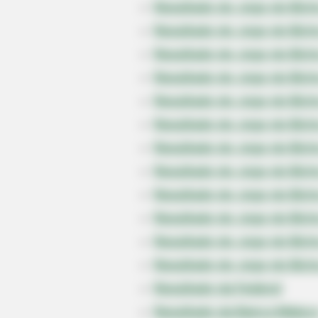
Resultado do Jogo do Bicho
Resultado do Jogo do Bich
Resultado do Jogo do Bich
Resultado do Jogo do Bich
Resultado do Jogo do Bich
Resultado do Jogo do Bich
Resultado do Jogo do Bic
Resultado do Jogo do Bich
Resultado do Jogo do Bich
Resultado do Jogo do Bich
Resultado do Jogo do Bich
Resultado do Jogo do Bich
Resultado da Federal
Resultado da Banca Maluc