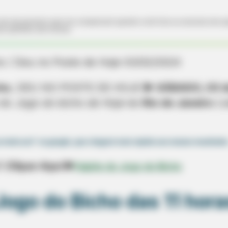
são de parceiros que nos compensam quando você clica ou executa uma ação
as opiniões são nossas.
o / Deu no Poste de Hoje 03/02/2024
ho
, DEU NO POSTE DE HOJE
► SÁBADO, 03 d
 do
Jogo do bicho de Hoje
do
Rio de Janeiro
(
v
rtalbrasil”
no google, que chegar
á
mais rápido aos nossos resultados
E
Clique Aqui
►
Palpite do Jogo do Bicho
Jogo do Bicho das 11 hora