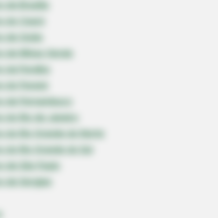
 de Brasília
o do Ceará
o de Goiás
o de Minas Gerais
o da Paraíba
o do Paraná
ho de Pernambuco
o do Rio de Janeiro
o do Rio Grande do Norte
o do Rio Grande do Sul
o de São Paulo
o de Sergipe
a