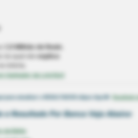
O
ou
1,5 Milhão de Reais
.
a na qual ele
explica
a loteria.
om Ganhador da Lotofácil
ui para atualizar o RESULTADOS clique Aqui
►
Resultado
o e Resultado Por Banca Veja Abaixo
o da Bahia