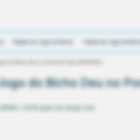
ho
Palpite do Jogo do Bicho
Tabela do Jogo do Bic
ogo do Bicho Deu no Poste de Hoje 03/02/2024
Jogo do Bicho Deu no Po
 15:52
• Verificação em tempo real