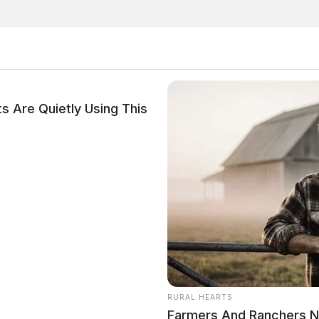
Jogo do Bicho das 19 ho