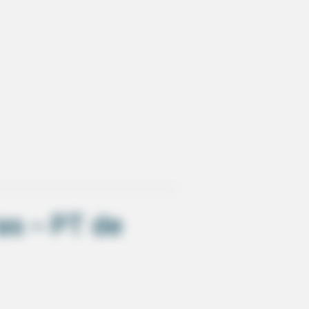
as – PT de