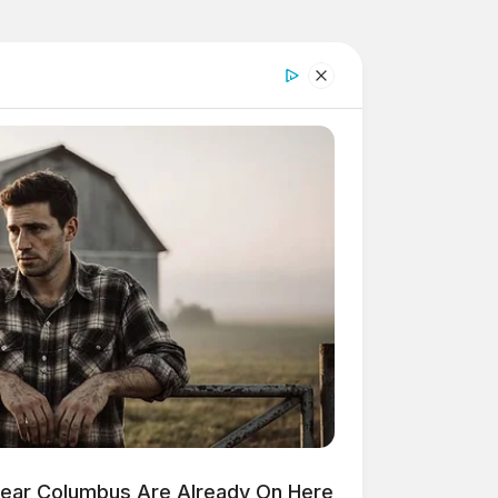
ras – FEDERAL