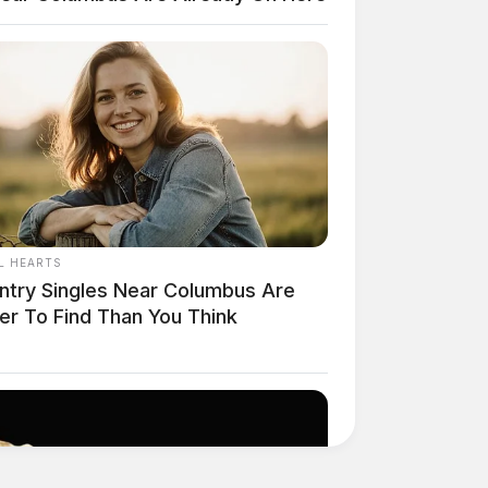
as –
Corujinha