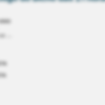
VIVO
sai ….
ETA
ETA