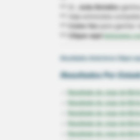
** Sr.
João Botelho
ganh
** Veja entrevista complet
**
Como fez
para ganhar n
**
Clique aqui
Entrevista c
Resultados Anteriores Clique aq
Resultados Por Estad
Resultado do Jogo do Bich
Resultado do Jogo do Bicho
Resultado do Jogo do Bich
Resultado do Jogo do Bich
Resultado do Jogo do Bich