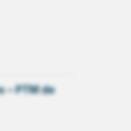
s –
PTM de