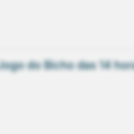
Jogo do Bicho das 14 hor