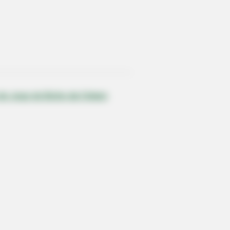
 do Jogo do Bicho de Ontem