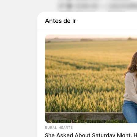
6º ► 5318-05 — CACHOR
7º ► 994-24 — VEADO
Resultado do 
Hoje
1º ► 6632-08 — CAMELO
2º ► 2212-03 — BURRO
3º ► 0048-12 — ELEFANT
4º ► 0126-07 — CARNEIR
5º ► 5671-18 — PORCO
6º ► 4689-23 — URSO
7º ► 669-18 — PORCO