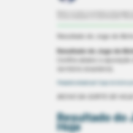
Muitos ou todos os produtos nesta página 
nossas avaliações ou classificações. Noss
Resultado do Jogo do Bich
Resultado do Jogo do Bic
Confira
abaixo a apuração
território brasileiro
)
.
Pesquise sempre por
“jogo do bicho po
BICHO DA SORTE DE HOJ
Resultado do 
Hoje