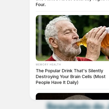
Resultado do 
Hoje
1º ► 7804-01 — AVETSRU
2º ► 2443-11 — CAVALO
3º ► 9252-13 — GALO
4º ► 5546-12 — ELEFANT
5º ► 0410-03 — BURRO
6º ► 5455-14 — GATO
7º ► 065-17 — MACACO
Resultado do 