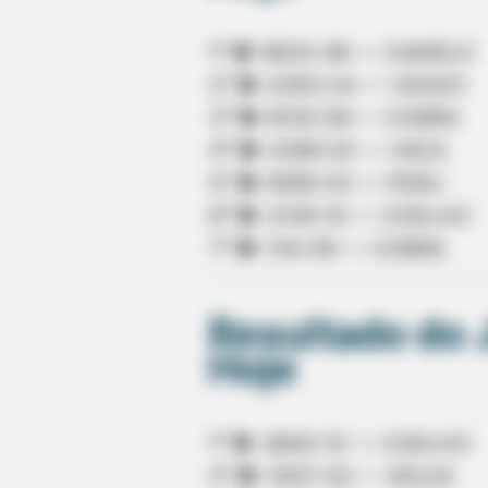
1º ► 6632-08 — CAMELO
2º ► 4393-24 — VEADO
3º ► 8135-09 — COBRA
4º ► 4399-25 — VACA
5º ► 9580-20 — PERU
6º ► 3139-10 — COELHO
7º ► 134-09 — COBRA
Resultado do 
Hoje
1º ► 3840-10 — COELHO
2º ► 3507-02 — ÁGUIA