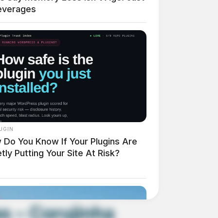
as – PTN de
as –
Corujinha