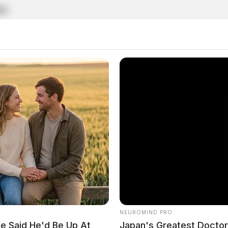
RO
Jogo do Bicho das 16 hor
E
O