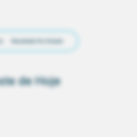
ho
Resultado Por Estado
ste de Hoje