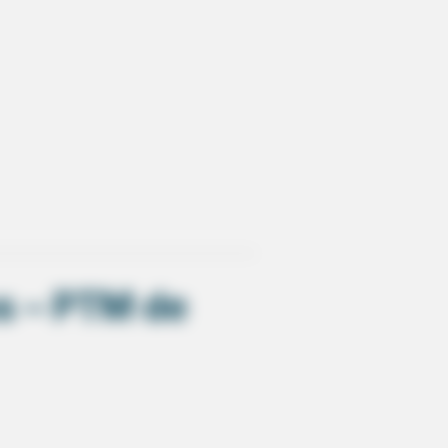
s –
PTM de