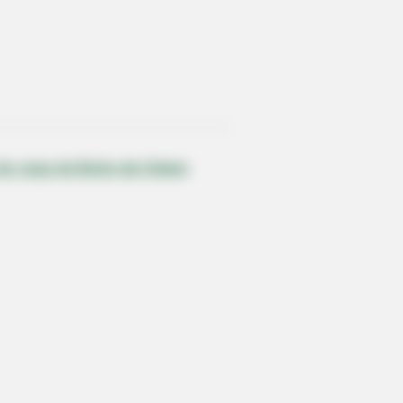
 do Jogo do Bicho de Ontem