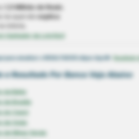
ou
1,5 Milhão de Reais
.
a na qual ele
explica
a loteria.
om Ganhador da Lotofácil
ui para atualizar o RESULTADOS clique Aqui
►
Resultado
o e Resultado Por Banca Veja Abaixo
o da Bahia
 de Brasília
o do Ceará
o de Goiás
o de Minas Gerais