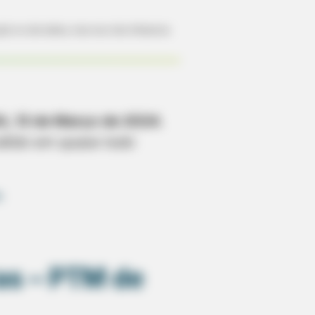
 no site deles, mas isso não influencia
, 13 de Março
de 2024.
álido em quase todo
.
as –
PTM de