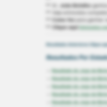
** Sr.
João Botelho
ganh
** Veja entrevista complet
**
Como fez
para ganhar n
**
Clique aqui
Entrevista c
Resultados Anteriores Clique aq
Resultados Por Estad
Resultado do Jogo do Bich
Resultado do Jogo do Bicho
Resultado do Jogo do Bich
Resultado do Jogo do Bich
Resultado do Jogo do Bich