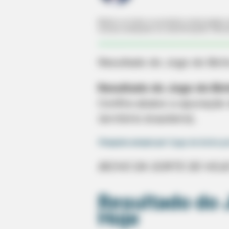
Muitos ou todos os produtos nesta página 
nossas avaliações ou classificações. Noss
Resultado do Jogo do Bich
Resultado do Jogo do Bic
Confira
abaixo a apuração
território brasileiro
)
.
Pesquise sempre por
“jogo do bicho po
BICHO DA SORTE DE HOJ
Resultado do 
Hoje