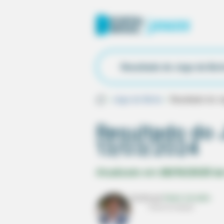
Skip
to
content
Resultado do Jogo do Bic
Portalbrasil
Jogo do Bicho
Resultado do J
Resultado do 
13/03/2024
Atualizado em
28/10/2025 às
Escrito por
Pedro Carvalho
Chefe de redação