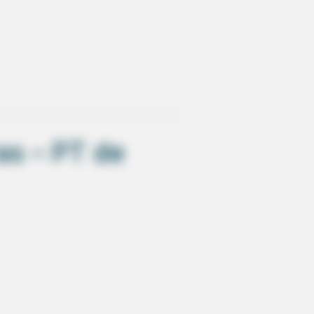
as – PT de