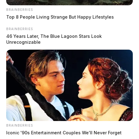
Resultado do Jogo do Bicho
das 09 horas –
PTM de Hoje
1º ► 7006-02 — ÁGUIA
2º ► 1287-22 — TIGRE
3º ► 8914-04 — BORBOLETA
4º ► 4556-14 — GATO
5º ► 9669-18 — PORCO
6º ► 1432-08 — CAMELO
7º ► 016-05 — CACHORRO
Resultado do Jogo do Bicho
das 11 horas –
PTM de Hoje
1º ► 9842-11 — CAVALO
2º ► 6695-24 — VEADO