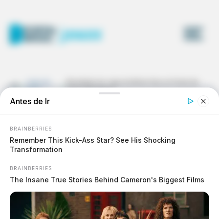
Skip
to
content
Jogo do
Resultado do Jogo do Bicho Deu no Poste de
Portalbrasil
Bicho
Hoje 14/03/2024
Resultado do Jogo do Bicho Deu
no Poste de Hoje 14/03/2024
Atualizado em
28/10/2025 às 15:53
•
Verificação em tempo real
Escrito por
Pedro Carvalho
Chefe de redação