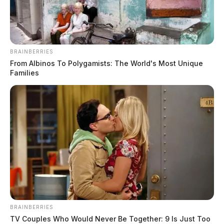
Resultado da Banca AVAL
Resultado da Banca Caminho da Sorte
Resultado da Banca Cooperativa de
Petrolina
Resultado da Banca Aliança Online
Resultado da Banca Loteria Popular
Resultado da Banca Monte Carlos
Resultado a Banca PT Rio de Janeiro
Resultado da Banca PT SP
Resultado da Banca Bandeirantes
Resultado Sorte CE
Resultado da Banca ABAESE ITABAIANA
PARATODOS
Resultado da Mega Sena