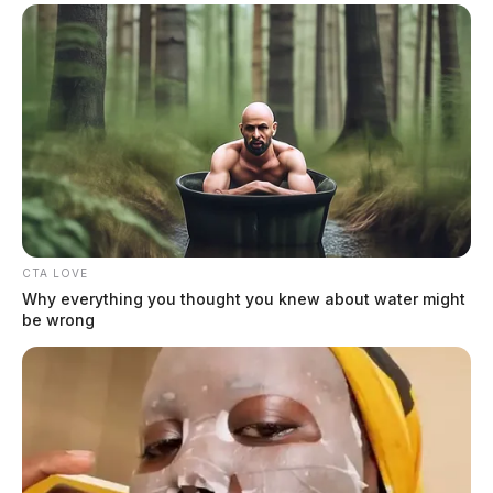
3º ► 4664-16 — LEÃO
4º ► 5045-12 — ELEFANTE
5º ► 3097-25 — VACA
6º ► 9343-11 — CAVALO
7º ► 892-23 — URSO
Resultado do Jogo do Bicho das
14 horas – PT de Hoje
1º ► 2947-12 — ELEFANTE
2º ► 8665-17 — MACACO
3º ► 0703-01 — AVESTRUZ
4º ► 9326-07 — CARNEIRO
5º ► 9395-24 — VEADO
6º ► 1036-09 — COBRA
7º ► 535-09 — COBRA