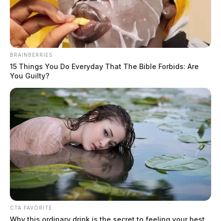
Resultado do Jogo do Bicho
das 16 horas – PTV
de Hoje
1º
► 0096-24 — VEADO
2º ► 9499-25 — VACA
3º ► 4561-16 — LEÃO
4º ► 7956-14 — GATO
5º ► 5665-17 — MACACO
6º ► 7777-20 — PERÚ
7º ► 911-03 — BURRO
Resultado do Jogo do Bicho das
18 horas – PTN de Hoje
1º ► 2649-13 — GALO
2º ► 4200-25 — VACA
3º ► 2383-21 –TOURO