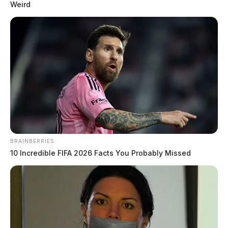
Resultado da Lotofácil
Resultado da Quina
Resultado da Lotomania
Resultado da Timemania
Resultado do Dia de Sorte
Resultado da Dupla Sena
O portalbrasil.net é um dos maiores portais de
conteúdo do Brasil. Nós não possuímos nenhuma
relação com o jogo do bicho ou pessoas que operem
o “telebicho”. Também informamos que não
realizamos apostas.