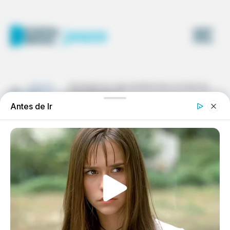
Skip
to
content
Jogo do
Resultado do Jogo do Bicho Deu no Poste de
Portalbrasil
Bicho
Hoje 18/03/2024
Resultado do Jogo do Bicho Deu
no Poste de Hoje 18/03/2024
Atualizado em
28/10/2025 às 15:53
•
Verificação em tempo real
Escrito por
Pedro Carvalho
Chefe de redação