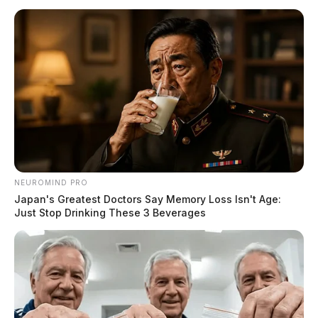
Resultado da Banca AVAL
Resultado da Banca Caminho da Sorte
Resultado da Banca Cooperativa de
Petrolina
Resultado da Banca Aliança Online
Resultado da Banca Loteria Popular
Resultado da Banca Monte Carlos
Resultado a Banca PT Rio de Janeiro
Resultado da Banca PT SP
Resultado da Banca Bandeirantes
Resultado Sorte CE
Resultado da Banca ABAESE ITABAIANA
PARATODOS