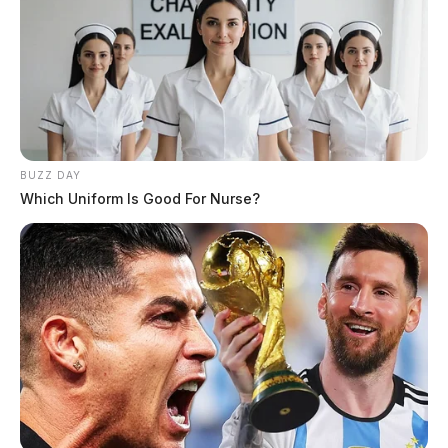
Resultado da Banca Minas
Resultado da Banca Lotep
Resultado da Banca Paratodos PB
Resultado da Banca AVAL
Resultado da Banca Caminho da Sorte
Resultado da Banca Cooperativa de
Petrolina
Resultado da Banca Aliança Online
Resultado da Banca Loteria Popular
Resultado da Banca Monte Carlos
Resultado a Banca PT Rio de Janeiro
Resultado da Banca PT SP
Resultado da Banca Bandeirantes
Resultado Sorte CE