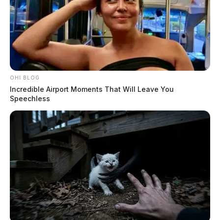
Bicho de Ontem
Resultados Por Estado e
Resultado Por Banca Veja Abaixo
Resultado do Jogo do Bicho da Bahia
Resultado do Jogo do Bicho de Brasília
Resultado do Jogo do Bicho do Ceará
Resultado do Jogo do Bicho de Goiás
Resultado do Jogo do Bicho de Minas Gerais
Resultado do Jogo do Bicho da Paraíba
Resultado do Jogo do Bicho do Paraná
Resultado do Jogo do Bicho de Pernambuco
Resultado do Jogo do Bicho do Rio de