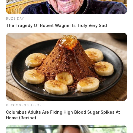
2º ► 4546-12 — ELEFANTE
3º ► 2606-02 — ÁGUIA
4º ► 7564-16 — LEÃO
5º ► 3923-06 — CABRA
6º ► 3034-09 — COBRA
7º ► 979-20 — PERU
Resultado do Jogo do Bicho das
14 horas – PT de Hoje
1º ► 7549-13 — GALO
2º ► 2085-22 — TIGRE
3º ► 3324-06 — CABRA
4º ► 7439-10 — COELHO
5º ► 3482-21 — TOURO
6º ► 3879-20 — PERU