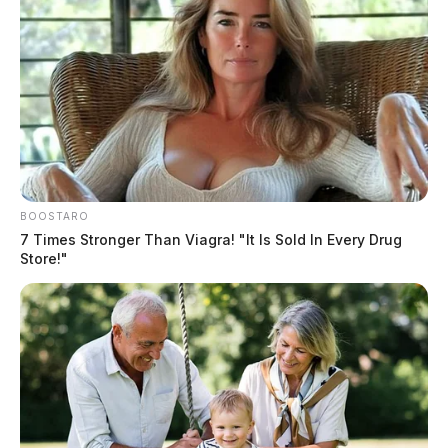
7º ► 739-10 — COELHO
Resultado do Jogo do Bicho
das 16 horas – PTV
de Hoje
1º ► 9788-22 — TIGRE
2º ► 3885-22 — TIGRE
3º ► 3816-04 — BORBOLETA
4º ► 0805-02 — ÁGUIA
5º ► 4145-12 — ELEFANTE
6º ► 2439-10 — COELHO
7º ► 026-07 — CARNEIRO
Resultado do Jogo do Bicho das
19 horas – FEDERAL de Hoje