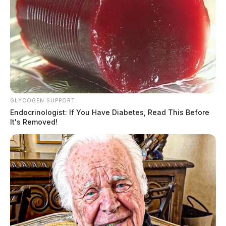
Resultado do Jogo do Bicho
das 09 horas –
PTM de Hoje
1º ► 6959-15 — JACARÉ
2º ► 0669-18 — PORCO
3º ► 9289-23 — URSO
4º ► 1375-19 — PAVÃO
5º ► 4443-11 — CAVALO
6º ► 2735-09 — COBRA
7º ► 655-14 — GATO
Resultado do Jogo do Bicho
das 11 horas –
PTM de Hoje
1º ► 4395-24 — VEADO