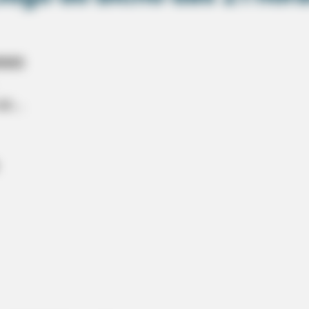
IVO
sai…