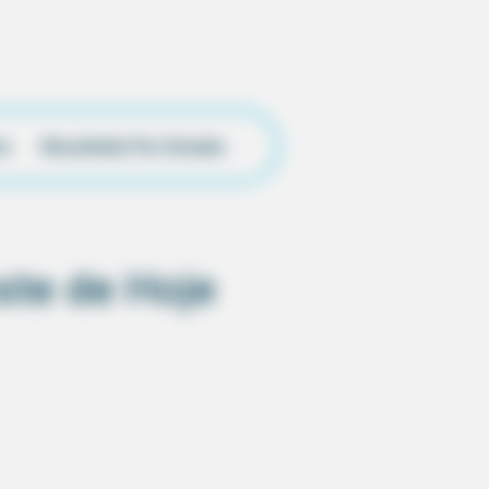
ho
Resultado Por Estado
ste de Hoje