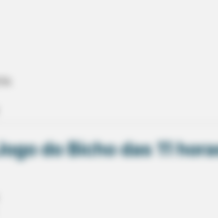
TA
Jogo do Bicho das 11 hora