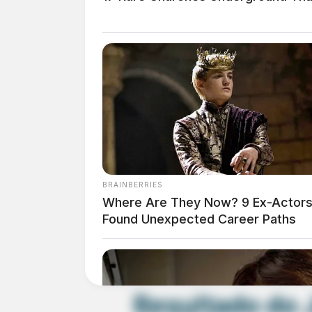
Resultado do 
Hoje
1º ► 7163-16 — LEÃO
2º ► 1328-07 — CARNEIR
3º ► 2596-24 — VEADO
4º ► 3020-05 — CACHOR
5º ► 9654-14 — GATO
6º ► 3761-16 — LEÃO
7º ► 512-03 — BURRO
Resultado do 