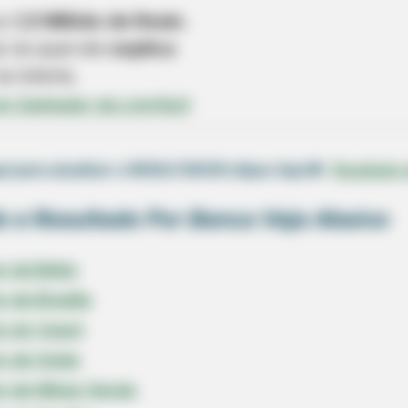
ou
1,5 Milhão de Reais
.
a na qual ele
explica
a loteria.
om Ganhador da Lotofácil
ui para atualizar o RESULTADOS clique Aqui
►
Resultado
o e Resultado Por Banca Veja Abaixo
o da Bahia
 de Brasília
o do Ceará
o de Goiás
o de Minas Gerais