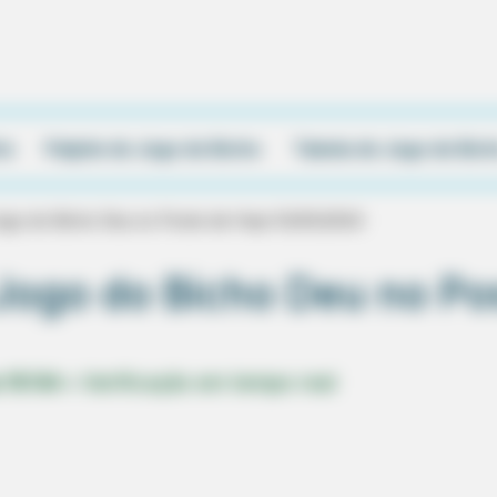
ho
Palpite do Jogo do Bicho
Tabela do Jogo do Bic
ogo do Bicho Deu no Poste de Hoje 03/05/2024
Jogo do Bicho Deu no Po
 15:54
• Verificação em tempo real