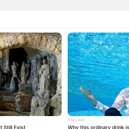
Jogo do Bicho das 16 hor
E