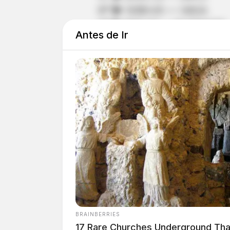
6º ► 1299-25 — VACA
7º ► 845-12 — ELEFANTE
Resultado do 
Hoje
1º ► 7187-22 — TIGRE
2º ► 3743-11 — CAVALO
3º ► 6810-03 — BURRO
4º ► 5797-25 — VACA
5º ► 5309-03 — BURRO
6º ► 8846-12 — ELEFANT
7º ► 900-25 — VACA