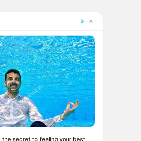
as – PTV
de