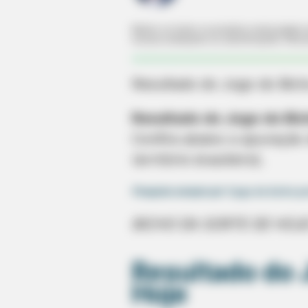
Muitos ou todos os produtos nesta página 
nossas avaliações ou classificações. Noss
Resultado do Jogo do Bich
Resultado do Jogo do Bic
Confira
abaixo a apuração
território brasileiro
)
.
Pesquise sempre por
“jogo do bicho po
BICHO DA SORTE DE HOJ
Resultado do 
Hoje