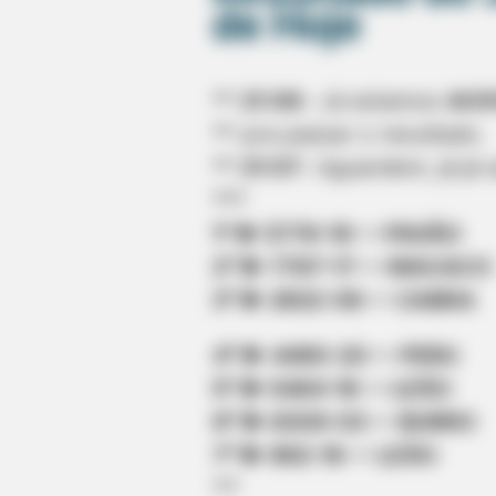
de Hoje
**
21:06
– Já estamos
AOV
** pra passar o resultado.
**
21:07
– Aguardem, já já 
***
1º ► 5776-19 — PAVÃO
2º ► 7767-17 — MACACO
3º ► 2822-06 — CABRA
4º ► 4480-20 — PERU
5º ► 5464-16 — LEÃO
6º ► 6309-03 — BURRO
7º ► 862-16 — LEÃO
**