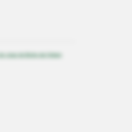
 do Jogo do Bicho de Ontem