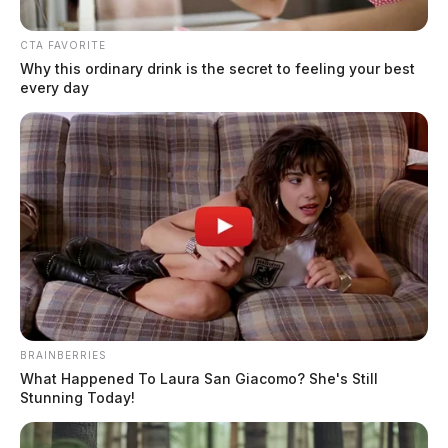
Muitos ou todos os produtos nesta página são de parceiros que nos
compensam quando você clica ou executa uma ação no site deles,
mas isso não influencia nossas avaliações ou classificações.
Nossas opiniões são nossas.
Resultado do Jogo do Bicho de Hoje
, DEU NO
POSTE DE HOJE
► TERÇA-FEIRA, 02
de Julho
de
2024.
Confira
abaixo a apuração do
Jogo do bicho
de Hoje
do
Rio de Janeiro
(
válido em quase todo
território brasileiro
)
.
Pesquise sempre por
“jogo do
bicho portalbrasil”
no google, que chegará mais
rápido aos nossos resultados.
JOGO DO BICHO DA SORTE DE HOJE
Clique
Palpite do Jogo do Bicho
Aqui
►
Resul
tado do Jogo do Bicho de
Hoje das 09 horas –
PT de Hoje