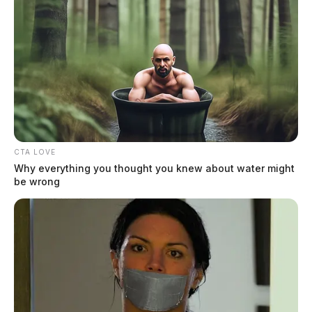
1º ► 2702-01 — AVESTRUZ
2º ► 2409-03 — BURRO
3º ► 3924-06 — CABRA
4º ► 7730-08 — CAMELO
5º ► 9123-06 — CABRA
6º ► 5888-22 — TIGRE
7º ► 509-03 — BURRO
Resultado do Jogo do Bicho de
Hoje das 11 horas –
PTM de Hoje
1º ► 0929-08 — CAMELO
2º ► 0576-19 — PAVÃO
3º ► 3151-13 — GALO
4º ► 4345-12 — ELEFANTE
5º ► 4518-05 — CACHORRO
6º ► 3519-05 — CACHORRO