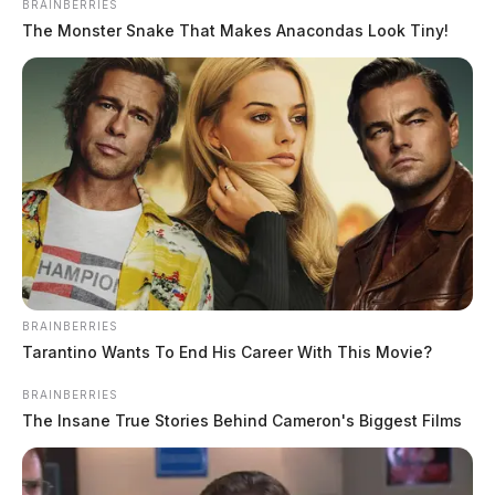
4º ► 9492-23 — URSO
5º ► 9315-04 — BORBOLETA
6º ► 6705-02 — ÁGUIA
7º ► 421-06 — CABRA
**
É importante agradecer pelo hoje
** sem nunca desistir do amanhã!
** Que sua vida seja repleta de conquistas !!!
Resultados Anteriores Clique aqui para acessar
►
Resultado do Jogo do Bicho de Ontem
Resultados Por Estado e
Resultado Por Banca Veja Abaixo
Resultado do Jogo do Bicho da Bahia