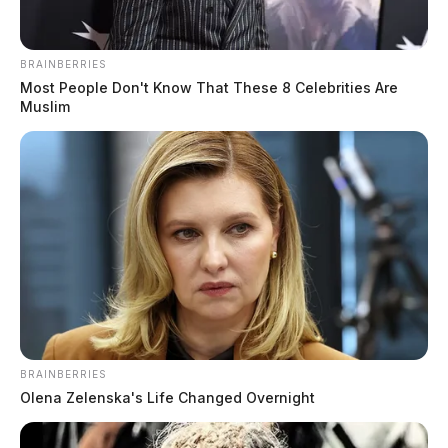
Resultado do Jogo do Bicho de São Paulo
Resultado do Jogo do Bicho de Sergipe
Resultado da Federal
Resultado da Banca Maluca
Resultado da Banca Paratodos BA
Resultado da Banca LBR
Resultado da Banca Lotece
Resultado da Banca Look
Resultado da Banca Minas
Resultado da Banca Lotep
Resultado da Banca Paratodos PB
Resultado da Banca AVAL
Resultado da Banca Caminho da Sorte
Resultado da Banca Cooperativa de