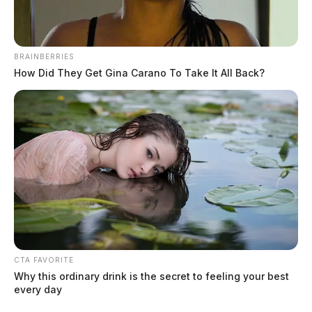
7º ► 535-09 — COBRA
Resultado do Jogo do Bicho de
Hoje das 14 horas – PT de Hoje
1º ► 9240-10 — COELHO
2º ► 8177-20 — PERU
3º ► 6246-12 — ELEFANTE
4º ► 5791-23 — URSO
5º ► 7191-23 — URSO
6º ► 6645-12 — ELEFANTE
7º ► 555-14 — GATO
Resultado do Jogo do Bicho de
Hoje das 16 horas – PTV
de Hoje
1º ► 3346-12 — ELEFANTE
2º ► 7946-12 — ELEFANTE