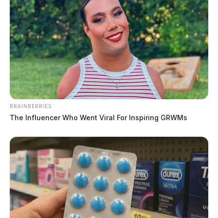
Resultado da Banca Bandeirantes
Resultado Sorte CE
Resultado da Banca ABAESE ITABAIANA
PARATODOS
Resultado da Mega Sena
Resultado da Lotofácil
Resultado da Quina
Resultado da Lotomania
Resultado da Timemania
Resultado do Dia de Sorte
Resultado da Dupla Sena
O portalbrasil.net é um dos maiores portais de
conteúdo do Brasil. Nós não possuímos nenhuma
relação com o jogo do bicho ou pessoas que operem