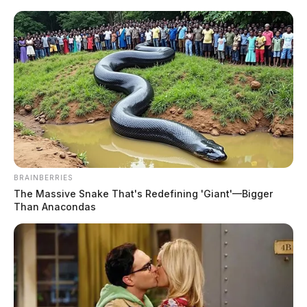
3º ► 3072-18 — PORCO
4º ► 5592-23 — URSO
5º ► 4064-16 — LEÃO
6º ► 1206-02 — ÁGUIA
7º ► 562-16 — LEÃO
Resultado do Jogo do Bicho das
19 horas – FEDERAL de Hoje
1º ► 4122-06 — CABRA
2º ► 2111-03 — BURRO
3º ► 1494-24 — VEADO
4º ► 0995-24 — VEADO
5º ► 7808-02 — ÁGUIA
6º ► 6530-08 — CAMELO
7º ► 811-03 — BURRO
Resultado do Jogo do Bicho de