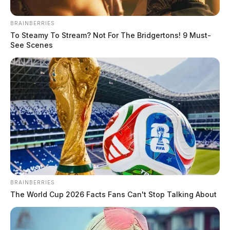
Muitos ou todos os produtos nesta página são de parceiros que nos
compensam quando você clica ou executa uma ação no site deles,
mas isso não influencia nossas avaliações ou classificações.
Nossas opiniões são nossas.
Resultado do Jogo do Bicho de Hoje
, DEU NO
POSTE DE HOJE
► QUARTA-FEIRA, 03
de Julho
de
2024.
Confira
abaixo a apuração do
Jogo do bicho
de Hoje
do
Rio de Janeiro
(
válido em quase todo
território brasileiro
)
.
Pesquise sempre por
“jogo do
bicho portalbrasil”
no google, que chegará mais
rápido aos nossos resultados.
JOGO DO BICHO DA SORTE DE HOJE
Clique Aqui
►
Palpite do Jogo do Bicho
Resul
tado do Jogo do Bicho de
Hoje das 09 horas –
PT de Hoje