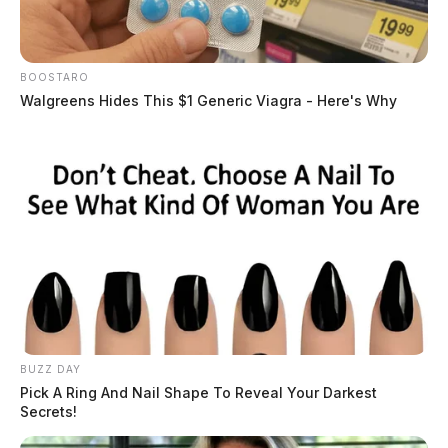
o “telebicho”. Também informamos que não
realizamos apostas.
Dinheiro
Jogo do Bicho
Aviso: Este site é estritamente informativo e independente.
Não temos ligação com bancas ou organizações do jogo.
Nosso conteúdo visa documentar o fenômeno cultural do
Jogo do Bicho no Brasil, sem incentivar, recomendar ou
facilitar apostas. Reforçamos: o jogo é ILEGAL (Lei de
Contravenções Penais, Art. 58) e NÃO recomendamos sua
prática. Acesso permitido apenas para maiores de 18 anos.
Ao usar este site, você aceita
nossos Termos de Uso e
Política de Privacidade
.
Direitos autorais © 2026 - PortalBrasil desde de 2001