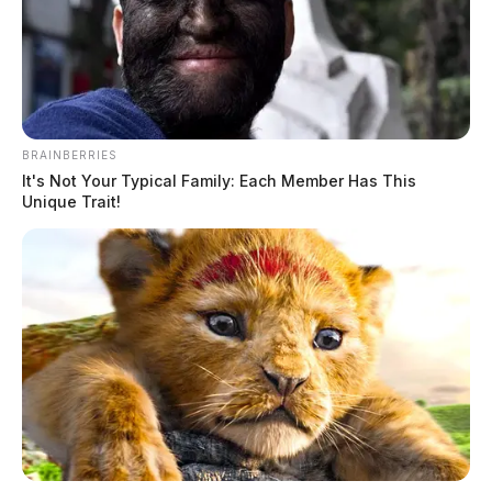
Hoje das 21 horas –
Corujinha
de Hoje
**
21:00
– Já estamos
AO VIVO
** pra passar o resultado.
**
21:05
– Aguardem, já já sai ….
***
1º ► 8251-13 — GALO
2º ► 6647-12 — ELEFANTE
3º ► 7657-15 — JACARÉ
4º ► 0935-09 — COBRA
5º ► 8266-17 — MACACO
6º ► 1756-14 — GATO
7º ► 844-11 — CAVALO
Resultados Anteriores Clique aqui para acessar