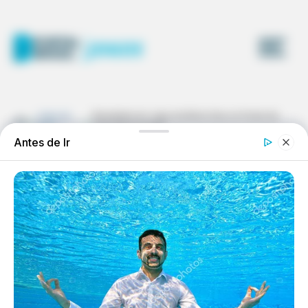
Skip
to
content
Jogo do
Resultado do Jogo do Bicho Deu no Poste de
Portalbrasil
Bicho
Hoje 09-07-2024
Resultado do Jogo do Bicho Deu
no Poste de Hoje 09-07-2024
Atualizado em
28/10/2025 às 16:06
•
Verificação em tempo real
Escrito por
Pedro Carvalho
Chefe de redação