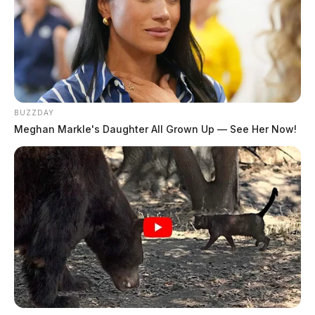
Resultado do Jogo do Bicho de Ontem
Resultados Por Estado e
Resultado Por Banca Veja Abaixo
Resultado do Jogo do Bicho da Bahia
Resultado do Jogo do Bicho de Brasília
Resultado do Jogo do Bicho do Ceará
Resultado do Jogo do Bicho de Goiás
Resultado do Jogo do Bicho de Minas Gerais
Resultado do Jogo do Bicho da Paraíba
Resultado do Jogo do Bicho do Paraná
Resultado do Jogo do Bicho de Pernambuco
Resultado do Jogo do Bicho do Rio de