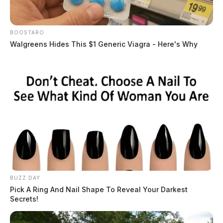
Resultado da Lotomania
Resultado da Timemania
Resultado do Dia de Sorte
Resultado da Dupla Sena
O portalbrasil.net é um dos maiores portais de
conteúdo do Brasil. Nós não possuímos nenhuma
relação com o jogo do bicho ou pessoas que operam
o “telebicho”. Também informamos que não
realizamos apostas.
Dinheiro
Jogo do Bicho