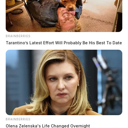
Muitos ou todos os produtos nesta página são de parceiros que nos
compensam quando você clica ou executa uma ação no site deles,
mas isso não influencia nossas avaliações ou classificações.
Nossas opiniões são nossas.
Resultado do Jogo do Bicho de Hoje
, DEU NO
POST DE HOJE
► SÁBADO, 17 de agosto
de 2024.
Confira
abaixo a apuração do
Jogo do bicho de Hoje
do
Rio de Janeiro
(
válido em quase todo território
brasileiro
)
.
Procurei sempre por
“jogo do bicho
portalbrasil”
no google, que chegará mais rápido aos
nossos resultados.
JOGO DO BICHO DA SORTE DE HOJE
Clique Aqui
►
Palpite do Jogo do Bicho
Resultado do Jogo do Bicho das
09 horas –
PPT de Hoje