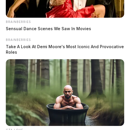
Resultado da Banca PT SP
Resultado da Banca Bandeirantes
Resultado da Banca PTN SP
Resultado da Banca Bandeirantes
Resultado da Banca ABAESE ITABAIANA
PARATODOS
Resultado da Banca do Rio grande do Sul
Resultado da Federal Rio Grande do Sul
Resultado da Banca a Zebra Rio Grande do
Norte
Resultado da Banca Alvorada Rio Grande do
Norte
Resultado da Banca Caicó Rio Grande do