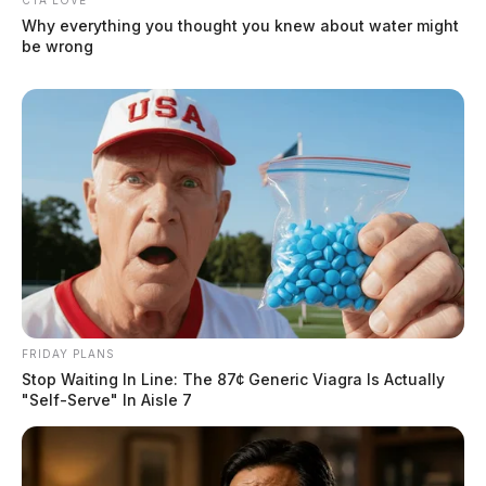
Norte
Resultado da Banca Giro Natal Rio Grande do
Norte
Resultado da Banca Preferida Diurno Rio
Grande do Norte
Resultado da Banca Preferida Noturno Rio
Grande do Norte
Resultado da Banca Preferida Matinal Rio
Grande do Norte
Resultado da Mega Sena
Resultado da Lotofácil
Resultado da Quina
Resultado da Lotomania
Resultado da Timemania