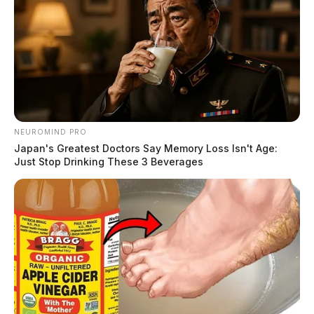
Resultado do Dia de Sorte
Resultado da Dupla Sena
Dinheiro
Jogo do Bicho
Aviso: Este site é estritamente informativo e independente.
Não temos ligação com bancas ou organizações do jogo.
Nosso conteúdo visa documentar o fenômeno cultural do
Jogo do Bicho no Brasil, sem incentivar, recomendar ou
facilitar apostas. Reforçamos: o jogo é ILEGAL (Lei de
Contravenções Penais, Art. 58) e NÃO recomendamos sua
prática. Acesso permitido apenas para maiores de 18 anos.
Ao usar este site, você aceita
nossos Termos de Uso e
Política de Privacidade
.
Direitos autorais © 2026 - PortalBrasil desde de 2001