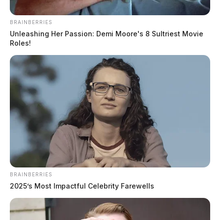
Muitos ou todos os produtos nesta página são de parceiros que nos
compensam quando você clica ou executa uma ação no site deles,
mas isso não influencia nossas avaliações ou classificações.
Nossas opiniões são nossas.
Resultado do Jogo do Bicho de Hoje, DEU NO POST
DE HOJE ► DOMINGO, 01 de Dezembro
de 2024.
Confira abaixo a apuração do
Jogo do bicho de Hoje
do
Rio de Janeiro
(
válido em quase todo território
brasileiro
)
.
Pesquise sempre por
“jogo do bicho
portalbrasil”
no google, que chegará mais rápido aos
nossos resultados.
JOGO DO BICHO DA SORTE DE
Palpite do Jogo do Bicho
HOJE
Clique Aqui
►
Resultado do Jogo do Bicho de
Hoje das 09h00 –
PPT