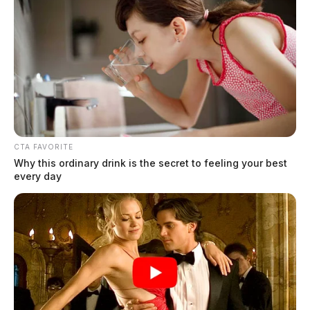
Gerais
Resultado da Banca Minas Noite de Minas
Gerais
Resultado da Banca Salvação Minas Gerais
Resultado da Federal de Minas Gerais
Resultado da Banca Lotep
Resultado da Banca Paratodos PB
Resultado da Banca AVAL
Resultado da Banca Caminho da Sorte
Resultado da Banca Cooperativa de
Petrolina
Resultado da Banca Aliança Online
Resultado da Banca Loteria Popular
Resultado da Banca Monte Carlos