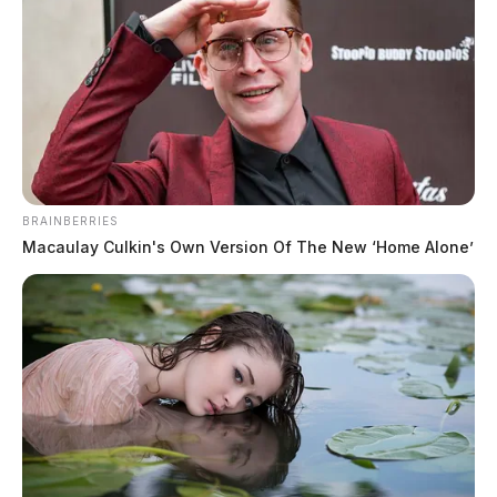
1º ► 9633-09 — COBRA
2º ► 7415-04 — BORBOLETA
3º ► 6591-23 — URSO
4º ► 4483-21 — TOURO
5º ► 8806-02 — ÁGUIA
6º ► 6928-07 — CARNEIRO
7º ► 428-07 — CARNEIRO
Resultado do Jogo do Bicho de
Hoje das 11h00 – PTM
1º ► 0446-12 — ELEFANTE
2º ► 2375-19 — PAVÃO
3º ► 9669-18 — PORCO
4º ► 9880-20 — PERU
5º ► 9884-21 — TOURO
6º ► 2254-14 — GATO
7º ► 059-15 — JACARÉ