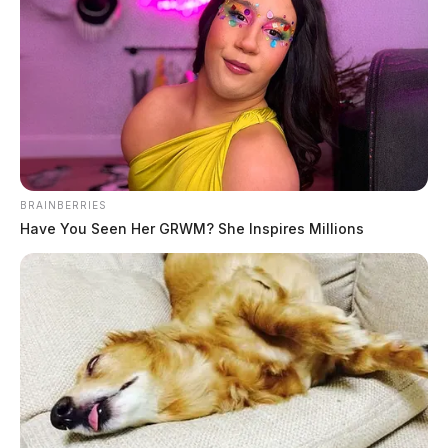
5º ► 7606-02 — ÁGUIA
6º ► 4174-19 — PAVÃO
7º ► 161-16 — LEÃO
Resultado do Jogo do Bicho de
Hoje das 11h00 – PTM
1º ► 2285-22 — TIGRE
2º ► 0923-06 — CABRA
3º ► 9127-07 — CARNEIRO
4º ► 6919-05 — CACHORRO
5º ► 4383-21 — TOURO
6º ► 3637-10 — COELHO
7º ► 109-03 — BURRO
Resultado do Jogo do Bicho
de
Hoje das 14h00
– PT