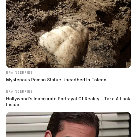
Grande do Norte
Resultado da Mega Sena
Resultado da Lotofácil
Resultado da Quina
Resultado da Lotomania
Resultado da Timemania
Resultado do Dia de Sorte
Resultado da Dupla Sena
Dinheiro
Jogo do Bicho