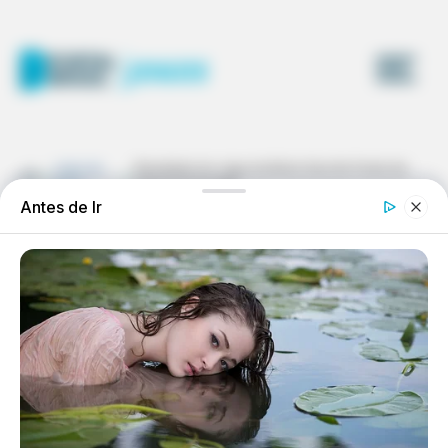
Skip
to
content
Jogo do
Resultado do Jogo do Bicho Deu No Poste de
Portalbrasil
Bicho
Hoje 27-03-2025
Resultado do Jogo do Bicho Deu
No Poste de Hoje 27-03-2025
Atualizado em
28/10/2025 às 16:12
•
Verificação em tempo real
Escrito por
Pedro Carvalho
Chefe de redação