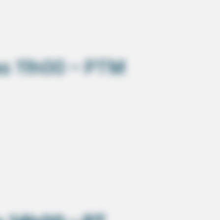
as 11h00 – PTM