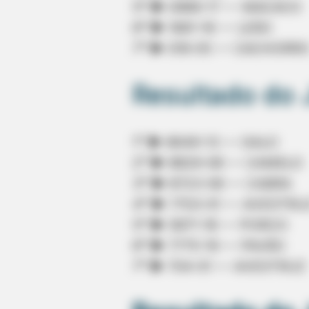
5º ► 0966-17 — MACACO
6º ► 1661-16 — LEÃO
7º ► 018-05 — CACHORR
Resultado do 
1º ► 6649-13 — GALO
2º ► 8829-08 — CAMELO
3º ► 8723-06 — CABRA
4º ► 7703-01 — AVESTRU
5º ► 5871-18 — PORCO
6º ► 7775-19 — PAVÃO
7º ► 704-01 — AVESTRUZ