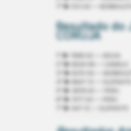
7º ► 513-04 — BORBOLET
Resultado do 
CORUJA
1º ► 7908-02 — ÁGUIA
2º ► 8529-08 — CAMELO
3º ► 6215-04 — BORBOLE
4º ► 6647-12 — ELEFANT
5º ► 3878-20 — PERU
6º ► 3177-20 — PERU
7º ► 447-12 — ELEFANTE