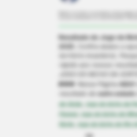
Muitos ou todos os produtos nesta página 
nossas avaliações ou classificações. Noss
Resultado do Jogo do Bi
2025.
Confira abaixo a ap
território brasileiro
)
.
Pesqu
rápido aos nossos resulta
JOGO DO BICHO DA SORT
►►► Nessa Página
AQUI
resultado de
outro estado
,
de Goiás
jogo do bicho da P
,
Paraná
jogo do bicho de Min
,
Norte
jogo do bicho do Rio 
98