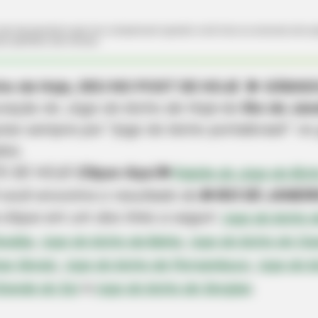
são de parceiros que nos compensam quando você clica ou executa uma ação
as opiniões são nossas.
cho de Hoje, DEU NO POST DE HOJE ► SÁBAD
uração do
Jogo do bicho de Hoje
do
Rio de Jan
ise sempre por
“jogo do bicho portalbrasil”
no 
dos.
E DE HOJE
Clique Aqui
►
Palpite do Jogo do Bic
você encontra o resultado do ►
RIO DE JANEI
clique em um dos links a seguir:
jogo do bicho 
,
,
araíba
jogo do bicho da Bahia
jogo do bicho do Ce
,
,
as Gerais
jogo do bicho de Pernambuco
jogo do b
e
.
Grande do Sul
jogo do bicho de Sergipe