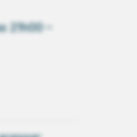
s 21h00 –