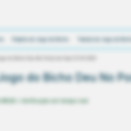
ho
Palpite do Jogo do Bicho
Tabela do Jogo do Bic
ogo do Bicho Deu No Poste de Hoje 31-05-2025
Jogo do Bicho Deu No Po
 18:23
• Verificação em tempo real