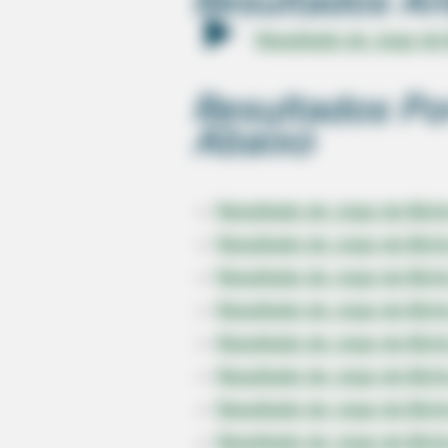
Resultados Ant
►
Resultado do Jogo do
Resultados Po
Abaixo
Resultado do Jogo do Bich
Resultado do Jogo do Bicho
Resultado do Jogo do Bich
Resultado do Jogo do Bich
Resultado do Jogo do Bich
Resultado do Jogo do Bich
Resultado do Jogo do Bich
Resultado do Jogo do Bic