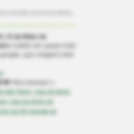
 no site deles, mas isso não influencia
O, 31
de Maio de
eiro
(
válido em quase todo
google, que chegará mais
ho
RO◄
Para acessar o
,
de São Paulo
jogo do bicho
,
ará
jogo do bicho do
icho do Rio Grande do