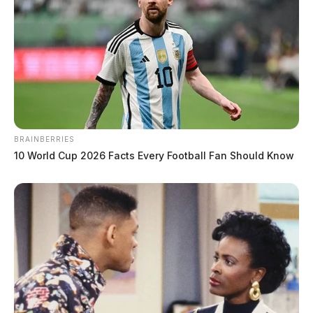
Resultado Sorte CE
Resultado da Banca ABAESE ITABAIANA
PARATODOS
Resultado da Mega Sena
Resultado da Lotofácil
Resultado da Quina
Resultado da Lotomania
Resultado da Timemania
Resultado do Dia de Sorte
Resultado da Dupla Sena