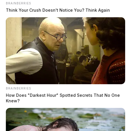
7º ► 205-02 — ÁGUIA
Resultado do Jogo do Bicho de
Hoje das 16h00 – PTV
1º ► 7128-07 — CARNEIRO
2º ► 1857-15 — JACARÉ
3º ► 2552-13 — GALO
4º ► 2610-03 — BURRO
5º ► 3888-22 — TIGRE
6º ► 8035-09 — COBRA
7º ► 236-09 — COBRA
Resultado do Jogo do Bicho de
Hoje das 19h00 – FEDERAL
1º ► 3681-21 — TOURO
2º ► 9955-14 — GATO