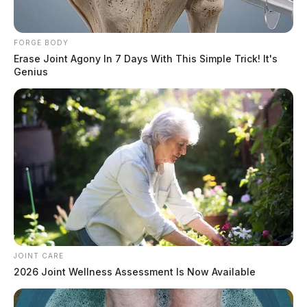
1º ► 2768-17 — MACACO
2º ► 0992-23 — URSO
3º ► 0031-08 — CAMELO
4º ► 0574-19 — PAVÃO
5º ► 1938-10 — COELHO
6º ► 6303-01 — AVESTRUZ
7º ► 745-12 — ELEFANTE
Resultado do Jogo do Bicho
de
Hoje das 14h00
– PT
1º ► 6766-17 — MACACO
2º ► 6726-07 — CARNEIRO
3º ► 8448-12 — ELEFANTE
4º ► 7480-20 — PERU
5º ► 4191-23 — URSO
6º ► 3611-03 — BURRO