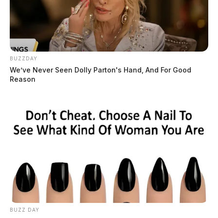
Resultado do Jogo do Bicho do Rio de
Janeiro
Resultado do Jogo do Bicho do Rio Grande
do Norte
Resultado do Jogo do Bicho do Rio Grande
do Sul
Resultado do Jogo do Bicho de São Paulo
Resultado do Jogo do Bicho de Sergipe
Resultado da Federal
Resultado da Banca Maluca
Resultado da Banca Paratodos BA
Resultado da Banca LBR
Resultado da Banca Lotece