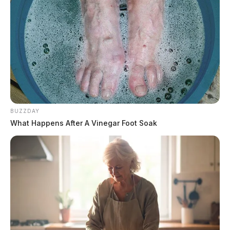
7º ► 508-02 — ÁGUIA
Resultado do Jogo do Bicho de
Hoje das 16h00 – PTV
1º ► 8830-08 — CAMELO
2º ► 0344-11 — CAVALO
3º ► 2619-05 — CACHORRO
4º ► 1099-25 — VACA
5º ► 7176-19 — PAVÃO
6º ► 0068-17 — MACACO
7º ► 037-10 — COELHO
Resultado do Jogo do Bicho de
Hoje das 19h00 – FEDERAL
1º ► 9190-23 — URSO
2º ► 1005-02 — ÁGUIA