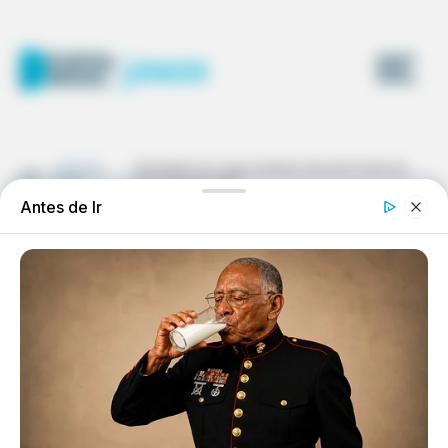
Skip
to
content
Jogo do
Resultado do Jogo do Bicho Deu No Poste de
Portalbrasil
Bicho
Hoje 28-06-2025
Resultado do Jogo do Bicho Deu
No Poste de Hoje 28-06-2025
Atualizado em
27/10/2025 às 18:19
•
Verificação em tempo real
Escrito por
Pedro Carvalho
Chefe de redação