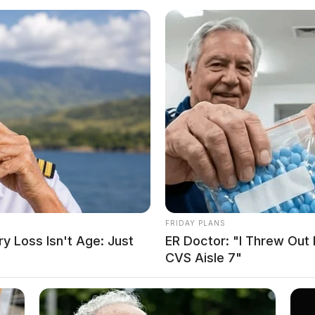
Jogo do Bicho de Hoje d
Jogo do Bicho de Hoje da
 para exibir! *