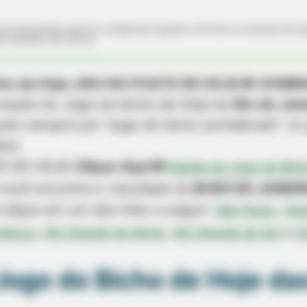
são de parceiros que nos compensam quando você clica ou executa uma ação
as opiniões são nossas.
ho de Hoje
, DEU NO POSTE DE HOJE
► DOMIN
uração do
Jogo do bicho de Hoje
do
Rio de Jan
ise sempre por
“jogo do bicho portalbrasil”
no
dos.
E DE HOJE
Clique Aqui
►
Palpite do Jogo do Bic
você encontra o resultado do ►
RIO DE JANEI
clique em um dos links a seguir:
,
São Paulo
Goi
,
,
e
mbuco
Rio Grande do Norte
Rio Grande do Sul
S
Jogo do Bicho de Hoje d