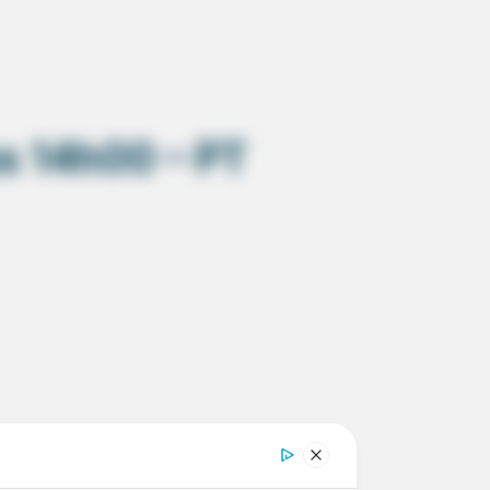
as 14h00
– PT