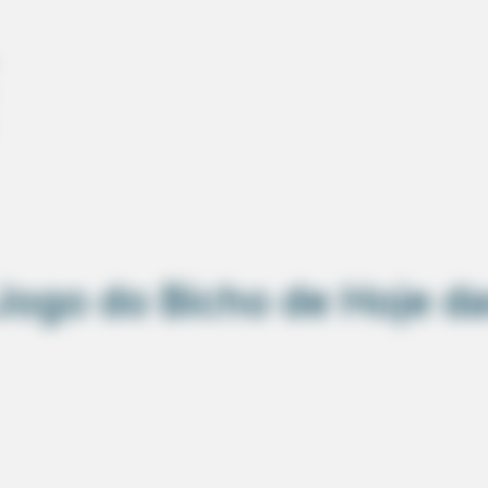
Jogo do Bicho
de Hoje d