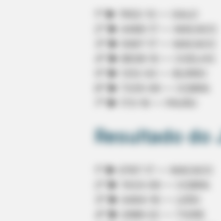
1º ► 7652-13 — GALO
2º ► 4466-17 — MACACO
3º ► 5067-17 — MACACO
4º ► 8838-10 — COELHO
5º ► 1312-03 — BURRO
6º ► 7335-09 — COBRA
7º ► 173-19 — PAVÃO
Resultado do 
1º ► 0767-17 — MACACO
2º ► 7433-09 — COBRA
3º ► 4464-16 — LEÃO
4º ► 2986-22 — TIGRE