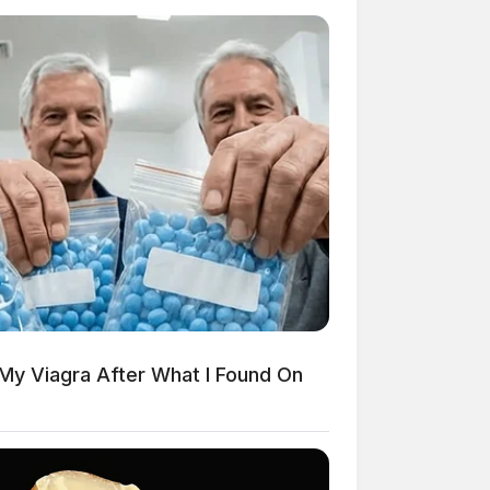
as 16h00 – PTV
s 18h00 –