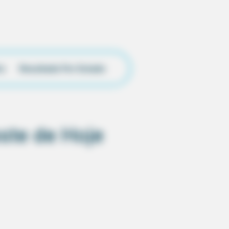
ho
Resultado Por Estado
ste de Hoje