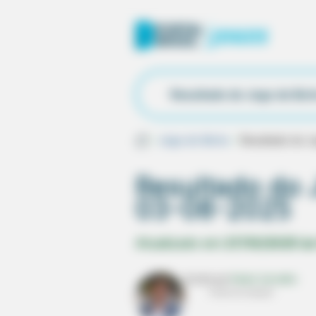
Skip
to
content
Resultado do Jogo do Bic
Portalbrasil
Jogo do Bicho
Resultado do J
Resultado do 
03-08-2025
Atualizado em
27/10/2025 às
Escrito por
Pedro Carvalho
Chefe de redação