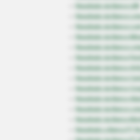
Resultado da Banca LBR
Resultado da Banca Lot
Resultado da Banca Loo
Resultado da Banca Min
Resultado da Banca Lot
Resultado da Banca Par
Resultado da Banca AV
Resultado da Banca Cam
Resultado da Banca Coop
Resultado da Banca Alia
Resultado da Banca Lote
Resultado da Banca Mon
Resultado a Banca PT Ri
Resultado da Banca PT 