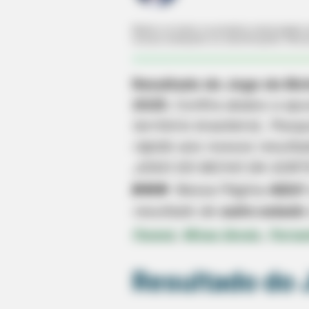
Muitos ou todos os produtos nesta página 
nossas avaliações ou classificações. Noss
Resultado
do Jogo do Bic
2025
.
Confira
abaixo a ap
território brasileiro
).
Pesqu
rápido aos nossos resulta
JOGO DO BICHO DA SORT
►►► Nessa Página
AQUI
resultado de
outro estado
,
,
Paraná
Minas Gerais
Perna
Resul
tado do 