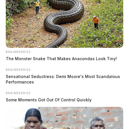
Paulo
Goiás
Paraíba
Bahia
Ceará
Paraná
,
,
,
,
,
,
Minas Gerais
Pernambuco
Rio Grande do
,
,
Norte
Rio Grande do Sul
Sergipe
,
e
.
Resul
tado do Jogo do Bicho de
Hoje das 09h00 –
PPT
1º ► 6680-20 — PERU
2º ► 9968-17 — MACACO
3º ► 6988-22 — TIGRE
4º ► 8958-15 — JACARÉ
5º ► 6365-17 — MACACO
6º ► 8959-15 — JACARÉ
7º ► 586-22 — TIGRE