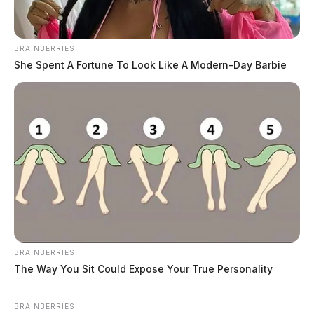
Resultados Anteriores Clique aqui para acessar
►
Resultado do Jogo do Bicho de Ontem
Resultados Por Estado e
Resultado Por Banca Veja
Abaixo