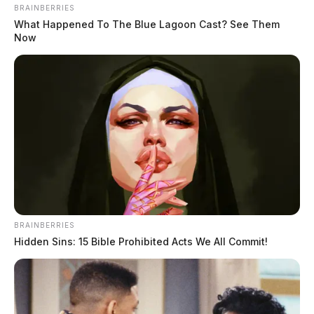
Resultado do Jogo do Bicho
de
Hoje das 11h00 –
PTM
1º ► 5231-08 — CAMELO
2º ► 1561-16 — LEÃO
3º ► 2147-12 — ELEFANTE
4º ► 7261-16 — LEÃO
5º ► 5448-12 — ELEFANTE
6º ► 1648-12 — ELEFANTE
7º ► 165-17 — MACACO
Resultado do Jogo do Bicho
de
Hoje das 14h00
– PT
1º ► 0076-19 — PAVÃO