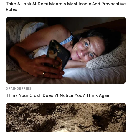
Resultado do Jogo do Bicho da Bahia
Resultado do Jogo do Bicho de Brasília
Resultado do Jogo do Bicho do Ceará
Resultado do Jogo do Bicho de Goiás
Resultado do Jogo do Bicho de Minas
Gerais
Resultado do Jogo do Bicho da Paraíba
Resultado do Jogo do Bicho do Paraná
Resultado do Jogo do Bicho de
Pernambuco
Resultado do Jogo do Bicho do Rio de
Janeiro
Resultado do Jogo do Bicho do Rio
Grande do Norte