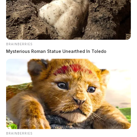
Resultado do Jogo do Bicho do Rio
Grande do Sul
Resultado do Jogo do Bicho de São Paulo
Resultado do Jogo do Bicho de Sergipe
Resultado da Federal
Resultado da Banca Maluca
Resultado da Banca Paratodos BA
Resultado da Banca LBR
Resultado da Banca Lotece
Resultado da Banca Look
Resultado da Banca Minas
Resultado da Banca Lotep
Resultado da Banca Paratodos PB