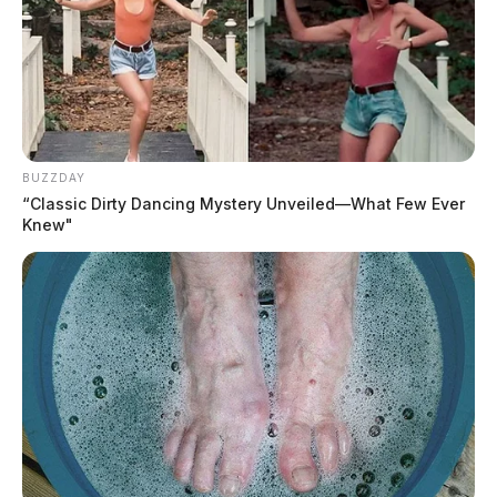
7º ► 023-06 — CABRA
Resultado do Jogo do Bicho de
Hoje das 16h00 – PTV
1º ► 5663-16 — LEÃO
2º ► 4527-07 — CARNEIRO
3º ► 5164-16 — LEÃO
4º ► 6667-17 — MACACO
5º ► 7136-09 — COBRA
6º ► 9157-15 — JACARÉ
7º ► 636-09 — COBRA
Resultado do Jogo do Bicho de
Hoje das 18h – PTN
1º ► 0766-17 — MACACO