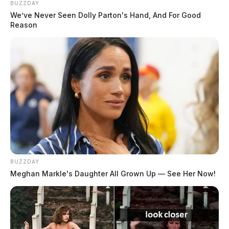
1º ► 0565-17 — MACACO
2º ► 3842-11 — CAVALO
3º ► 0914-04 — BORBOLETA
4º ► 0881-21 — TOURO
5º ► 9788-22 — TIGRE
6º ► 5990-23 — URSO
7º ► 170-18 — PORCO
Resultado do Jogo do Bicho
de
Hoje das 14h00
– PT
1º ► 5431-08 — CAMELO
2º ► 5160-15 — JACARÉ
3º ► 4005-02 — ÁGUIA
4º ► 9679-20 — PERU
5º ► 0802-01 — AVESTRUZ
6º ► 5077-20 — PERU