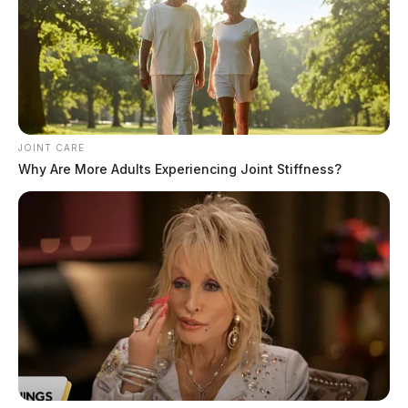
Resultado
do Jogo do Bicho de
Hoje das 09h00 –
PPT
1º ► 6382-21 — TOURO
2º ► 4855-14 — GATO
3º ► 0227-07 — CARNEIRO
4º ► 4035-09 — COBRA
5º ► 8810-03 — BURRO
6º ► 4309-03 — BRRO
7º ► 984-21 — TOURO
Resultado do Jogo do Bicho
de
Hoje das 11h00 –
PTM