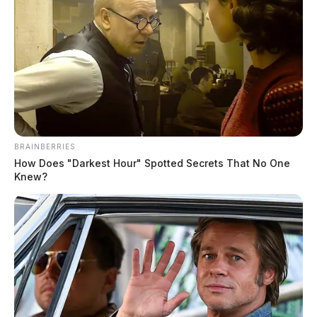
Coordenação:
Gabriela Cartaxo Sabino da Silva
(Resultados e Índices Econômicos)
Metodologia de verificação
Validação técnica dos dados antes da publicação.
Revisão de horários e padronização das
extrações.
Conferência conforme protocolo interno.
Dinheiro
Jogo do Bicho
Aviso: Este site é estritamente informativo e independente.
Não temos ligação com bancas ou organizações do jogo.