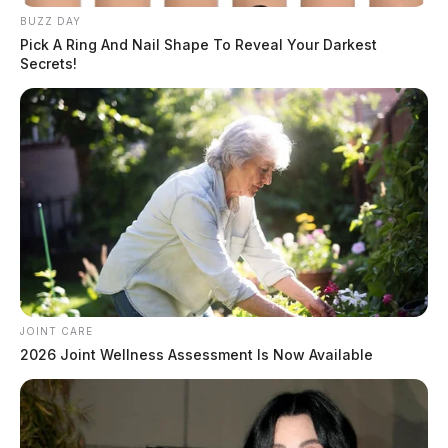
Resultado do Jogo do Bicho de
Pernambuco
Resultado do Jogo do Bicho do Rio de
Janeiro
Resultado do Jogo do Bicho do Rio
Grande do Norte
Resultado do Jogo do Bicho do Rio
Grande do Sul
Resultado do Jogo do Bicho de São Paulo
Resultado do Jogo do Bicho de Sergipe
Resultado da Federal
Resultado da Banca Maluca
Resultado da Banca Paratodos BA