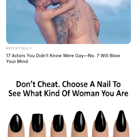
Resultados Anteriores Clique aqui para acessar
►
Resultado do Jogo do Bicho de Ontem
Resultados Por Estado e
Resultado Por Banca Veja
Abaixo
Resultado do Jogo do Bicho da Bahia
Resultado do Jogo do Bicho de Brasília
Resultado do Jogo do Bicho do Ceará
Resultado do Jogo do Bicho de Goiás
Resultado do Jogo do Bicho de Minas
Gerais
Resultado do Jogo do Bicho da Paraíba
Resultado do Jogo do Bicho do Paraná