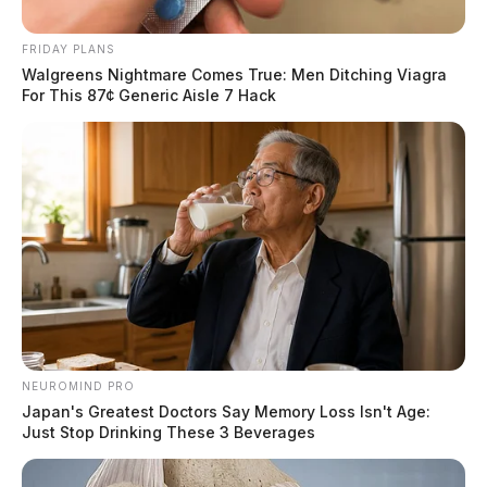
Muitos ou todos os produtos nesta página são de parceiros que nos
compensam quando você clica ou executa uma ação no site deles,
mas isso não influencia nossas avaliações ou classificações.
Nossas opiniões são nossas.
Resultado
do Jogo do Bicho de Hoje
, DEU NO
POSTE DE HOJE
► SEGUNDA-FEIRA, 02 de Março
de 2026
.
Confira
abaixo a apuração do
Jogo do
bicho de Hoje
do
Rio de Janeiro
(
válido em quase
todo território brasileiro
).
Execute sempre por
“jogo
do bicho portalbrasil”
no google, que chegará mais
rápido aos nossos resultados.
JOGO DO BICHO DA SORTE DE HOJE
Clique Aqui
►
Palpite do Jogo do Bicho
►►► Nessa Página
AQUI
você encontra o resultado
do ►
RIO DE JANEIRO◄
Para acessar o resultado de
São
outro estado
clique em um dos links a seguir: