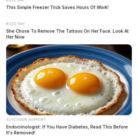
Resultado do Jogo do Bicho de Hoje, DEU NO
POSTE DE HOJE ► QUARTA-FEIRA, 08 de Julho
de 2026
[last_updated]
Deu no poste! Confira abaixo a apuração completa
do Jogo do Bicho de Hoje do Rio de Janeiro
(válido em …
Ver Mais
Posts
«
1
2
3
4
5
6
…
navigation
232
233
234
»