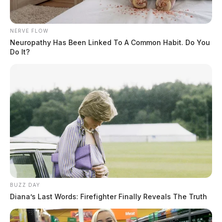
do Jogo do Bicho de Hoje do Rio de Janeiro
(válido em …
Ver Mais
Resultado do Jogo do Bicho Deu
No Poste de Hoje 15-07-2026
Resultado do Jogo do Bicho de Hoje, DEU NO
POSTE DE HOJE ► QUARTA-FEIRA, 15 de Julho de
2026
[last_updated]
Deu no poste! Confira abaixo a apuração completa
do Jogo do Bicho de Hoje do Rio de Janeiro
(válido em …