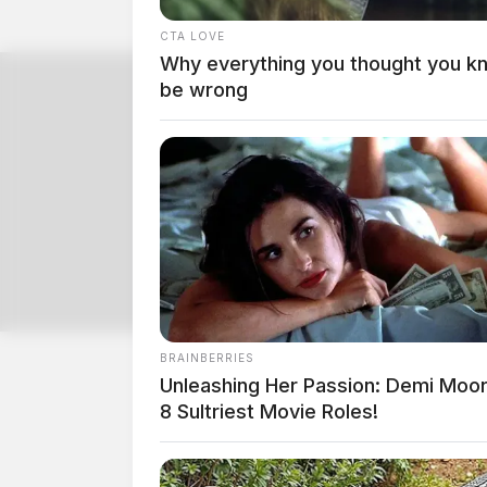
Deu no Poste
Aviso: Este site é estritamente inf
visa documentar o fenômeno cultural 
é ILEGAL (Lei de Contravenções Pen
usar este site, você aceita
nossos Te