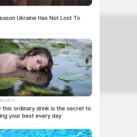
Dinheiro
Jogo do Bicho
izações do jogo. Nosso conteúdo
tar apostas. Reforçamos: o jogo
 apenas para maiores de 18 anos. Ao