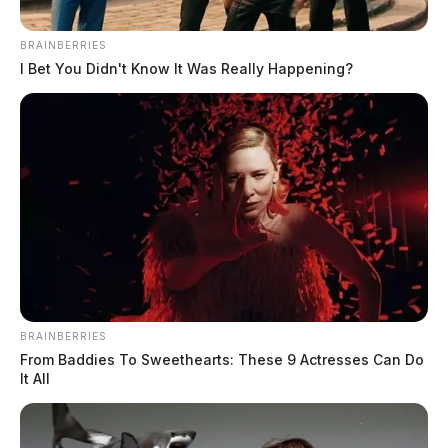
Muitos ou todos os produtos nesta página são de parceiros que nos
compensam quando você clica ou executa uma ação no site deles,
mas isso não influencia nossas avaliações ou classificações.
Nossas opiniões são nossas.
Resultado do Jogo do Bicho/Deu no Poste de Hoje
07-06-2020
Olá tudo bem. O resultado do jogo do bicho, deu no
poste desta Domingo , 07 de junho de 2020, segue
abaixo para apuração. Pesquise sempre por “jogo do
bicho portalbrasil” no google, que chegará mais
rápido à nossos resultados. Deu no poste de Hoje do
Rio de Janeiro que é válido em quase todos os
lugares do Brasil.
Resultado PTM 11h30
1122-06 Cabra