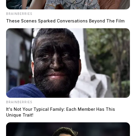
Muitos ou todos os produtos nesta página são de parceiros que nos
compensam quando você clica ou executa uma ação no site deles,
mas isso não influencia nossas avaliações ou classificações.
Nossas opiniões são nossas.
Resultado do Jogo do Bicho/Deu no Poste de Hoje
13-07-2020
Olá tudo bem. O resultado do jogo do bicho, deu no
poste desta Segunda-feira , 13 de julho de 2020,
segue abaixo para apuração. Pesquise sempre por
“jogo do bicho portalbrasil” no google, que chegará
mais rápido à nossos resultados. Deu no poste de
Hoje do Rio de Janeiro que é válido em quase todos
os lugares do Brasil.
Resultado PTM 11h30
2505-2 Águia