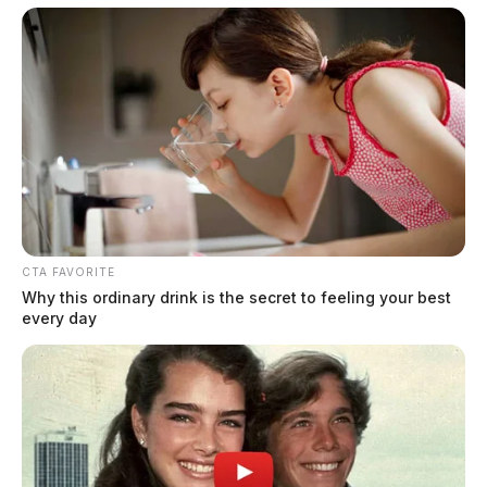
Resultado da Lotofácil
Resultado da Quina
Resultado da Lotomania
Resultado da Timemania
Resultado Dia de Sorte
Resultado da Dupla Sena
O portalbrasil.net é um dos maiores portais de
conteúdo do Brasil. Nós não possuímos nenhuma
relação com o jogo do bicho ou pessoas que operem
o “telebicho”. Também informamos que não
realizamos apostas.