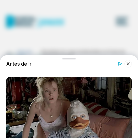
Skip
to
content
Jogo do
Resultado do Jogo do Bicho/Deu no Poste de
Portalbrasil
Bicho
Hoje 13-07-2020
Resultado do Jogo do Bicho/Deu
no Poste de Hoje 13-07-2020
Atualizado em
28/10/2025 às 15:00
•
Verificação em tempo real
Escrito por
Pedro Carvalho
Chefe de redação