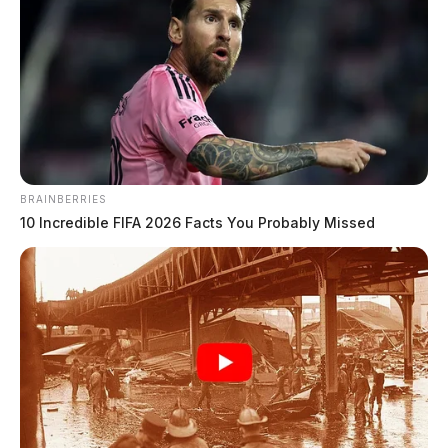
5950-13 Galo
5687-22 Tigre
4000-25 Vaca
8368-17 Macaco
6510-3 Burro
904-1 Avestruz
Resultado PT 14h30
6994-24 Veado
8485-22 Tigre
0647-12 Elefante
9661-16 Leão
7060-15 Jacaré
2847-12 Elefante
344-11 Cavalo
Resultado PTV 16H30