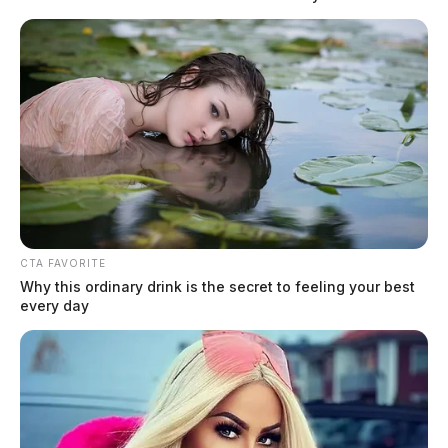
Resultado da Banca Lotep
Resultado da Banca Paratodos PB
Resultado da Banca AVAL
Resultado da Banca Caminho da Sorte
Resultado da Banca Cooperativa de
Petrolina
Resultado da Banca Aliança Online
Resultado da Banca Loteria Popular
Resultado da Banca Monte Carlos
Resultado a Banca PT Rio de Janeiro
Resultado da Banca PT SP
Resultado da Banca Bandeirantes
Resultado Sorte CE
Resultado da Banca ABAESE ITABAIANA