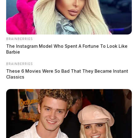
PARATODOS
Resultado da Mega Sena
Resultado da Lotofácil
Resultado da Quina
Resultado da Lotomania
Resultado da Timemania
Resultado Dia de Sorte
Resultado da Dupla Sena
O portalbrasil.net é um dos maiores portais de
conteúdo do Brasil. Nós não possuímos nenhuma
relação com o jogo do bicho ou pessoas que operem
o “telebicho”. Também informamos que não
realizamos apostas.