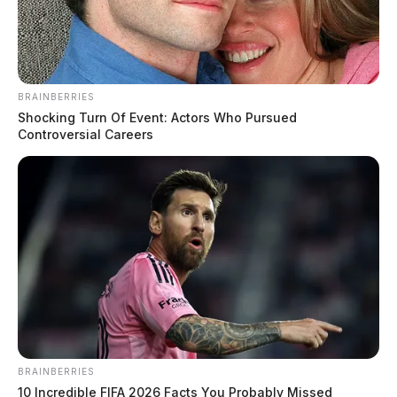
Resultado do Jogo do Bicho do Rio Grande
do Norte
Resultado do Jogo do Bicho do Rio Grande
do Sul
Resultado do Jogo do Bicho de São Paulo
Resultado do Jogo do Bicho de Sergipe
Resultado da Federal
Resultado da Banca Maluca
Resultado da Banca Paratodos BA
Resultado da Banca LBR
Resultado da Banca Lotece
Resultado da Banca Look
Resultado da Banca Minas