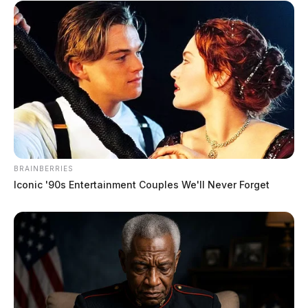
Resultado da Mega Sena
Resultado da Lotofácil
Resultado da Quina
Resultado da Lotomania
Resultado da Timemania
Resultado Dia de Sorte
Resultado da Dupla Sena
O portalbrasil.net é um dos maiores portais de
conteúdo do Brasil. Nós não possuímos nenhuma
relação com o jogo do bicho ou pessoas que operem
o “telebicho”. Também informamos que não
realizamos apostas.