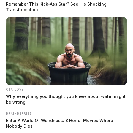
Resultado da Banca AVAL
Resultado da Banca Caminho da Sorte
Resultado da Banca Cooperativa de
Petrolina
Resultado da Banca Aliança Online
Resultado da Banca Loteria Popular
Resultado da Banca Monte Carlos
Resultado a Banca PT Rio de Janeiro
Resultado da Banca PT SP
Resultado da Banca Bandeirantes
Resultado Sorte CE
Resultado da Banca ABAESE ITABAIANA
PARATODOS