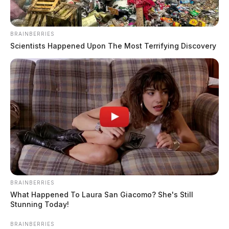
do Norte
Resultado do Jogo do Bicho do Rio Grande
do Sul
Resultado do Jogo do Bicho de São Paulo
Resultado do Jogo do Bicho de Sergipe
Resultado da Federal
Resultado da Banca Maluca
Resultado da Banca Paratodos BA
Resultado da Banca LBR
Resultado da Banca Lotece
Resultado da Banca Look
Resultado da Banca Minas
Resultado da Banca Lotep
Resultado da Banca Paratodos PB