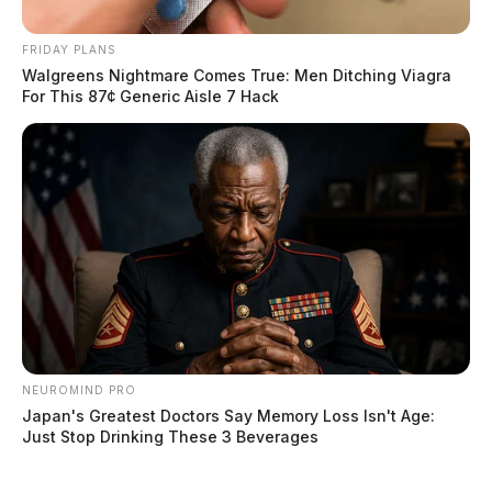
Muitos ou todos os produtos nesta página são de parceiros que nos
compensam quando você clica ou executa uma ação no site deles,
mas isso não influencia nossas avaliações ou classificações.
Nossas opiniões são nossas.
Resultado do Jogo do Bicho/Deu no Poste de Hoje
05-03 -2021
Olá, tudo bem. O resultado do jogo do bicho, deu no
poste desta Sexta- feira , 05 Março de 2021, segue
abaixo para apuração. Pesquise sempre por “jogo do
bicho portalbrasil” no google, que chegará mais
rápido à nossos resultados. Deu no poste de Hoje do
Rio de Janeiro que é válido em quase todos os
lugares do Brasil.
Resultado do Jogo do Bicho de Hoje Clique aqui ►
Resultado do Jogo do Bicho