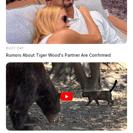
Resultado PTV 16:30
0479-20 Peru
3951-13 Galo
5984-21 Touro
6169-18 Porco
2987-22 Tigre
570-18 Porco
892-23 Urso
Resultado PTN 18:30
1º 1447 12 – Elefante
2º 2904 01 – Avestruz
3º 8634 09 – Cobra
4º 9267 17 – Macaco
5º 4379 20 – Peru
6º 6631 08 – Camelo
7º 202 01 – Avestruz
Resultado COR 21:30