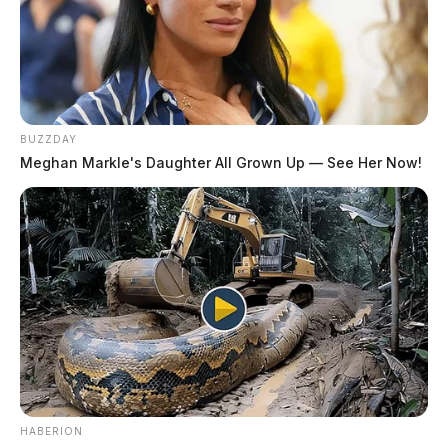
Resultado da PT RJ
Resultado da PT SP
Resultado da Bandeirantes SP
Resultado da Loteria dos Sonhos
ABAESE ITABAIANA PARATODOS
Resultado da Mega Sena
Resultado da Lotofácil
Resultado da Quina
Resultado da Lotomania
Resultado da Timemania
Resultado do Dia de Sorte
Resultado da Dupla Sena