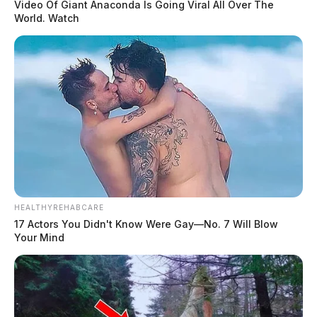
O portalbrasil.net é um dos maiores portais de
conteúdo do Brasil. Nós não possuímos nenhuma
relação com o jogo do bicho ou pessoas que operem
o “telebicho”. Também informamos que não
realizamos apostas.
Dinheiro
Jogo do Bicho
Aviso: Este site é estritamente informativo e independente.
Não temos ligação com bancas ou organizações do jogo.
Nosso conteúdo visa documentar o fenômeno cultural do
Jogo do Bicho no Brasil, sem incentivar, recomendar ou
facilitar apostas. Reforçamos: o jogo é ILEGAL (Lei de
Contravenções Penais, Art. 58) e NÃO recomendamos sua
prática. Acesso permitido apenas para maiores de 18 anos.
Ao usar este site, você aceita
nossos Termos de Uso e