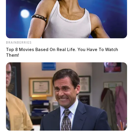
7º ► 694-24 — VEADO
Resultado do Jogo do Bicho das
14 horas – PT de Hoje
1º ► 3701-01 — AVESTRUZ
2º ► 2516-04 — BORBOLETA
3º ► 1130-08 — CAMELO
4º ► 7000-25 — VACA
5º ► 9833-09 — COBRA
6º ► 4180-20 — PERU
7º ► 311-03 — BURRO
Resultado do Jogo do Bicho das
16 horas – PTV de Hoje
1º ► 3744-11 — CAVALO
2º ► 8148-12 — ELEFANTE