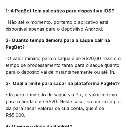
1- A PagBet tem aplicativo para dispositivo IOS?
-Não até o momento, portanto o aplicativo está
disponível apenas para o dispositivo Android.
2- Quanto tempo demora para o saque cair na
PagBet?
-O valor mínimo para o saque é de R$20,00 reais e o
tempo de processamento tanto para o saque quanto
para o deposito vai de instantaneamente ou até 1h.
3- Qual o limite para sacar na plataforma PagBet?
-Já para o método de saque via Pix, o valor mínimo
para retirada é de R$20. Neste caso, há um limite por
dia para sacar valores de sua conta, que é de
R$5.000.
4- Quem é o dono da PagBet?