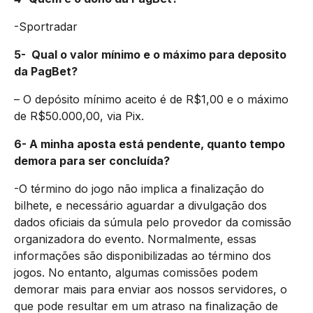
-Sportradar
5- Qual o valor mínimo e o máximo para deposito
da PagBet?
– O depósito mínimo aceito é de R$1,00 e o máximo
de R$50.000,00, via Pix.
6- A minha aposta está pendente, quanto tempo
demora para ser concluída?
-O término do jogo não implica a finalização do
bilhete, e necessário aguardar a divulgação dos
dados oficiais da súmula pelo provedor da comissão
organizadora do evento. Normalmente, essas
informações são disponibilizadas ao término dos
jogos. No entanto, algumas comissões podem
demorar mais para enviar aos nossos servidores, o
que pode resultar em um atraso na finalização de