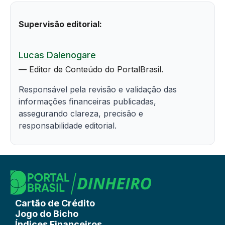
Supervisão editorial:
Lucas Dalenogare
— Editor de Conteúdo do PortalBrasil.
Responsável pela revisão e validação das
informações financeiras publicadas,
assegurando clareza, precisão e
responsabilidade editorial.
Cartão de Crédito
Jogo do Bicho
Índices Financeiros