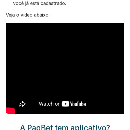
você já está cadastrado.
Veja o vídeo abaixo:
A PagBet tem aplicativo?