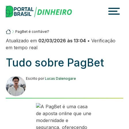
Skip
to
content
Portalbrasil
PagBet é confiável?
Atualizado em
02/03/2026 às 13:04
• Verificação
em tempo real
Tudo sobre PagBet
Escrito por
Lucas Dalenogare