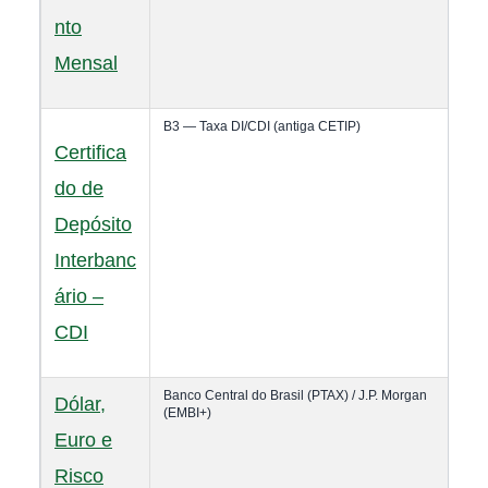
nto
Mensal
B3 — Taxa DI/CDI (antiga CETIP)
Certifica
do de
Depósito
Interbanc
ário –
CDI
Banco Central do Brasil (PTAX) / J.P. Morgan
Dólar,
(EMBI+)
Euro e
Risco