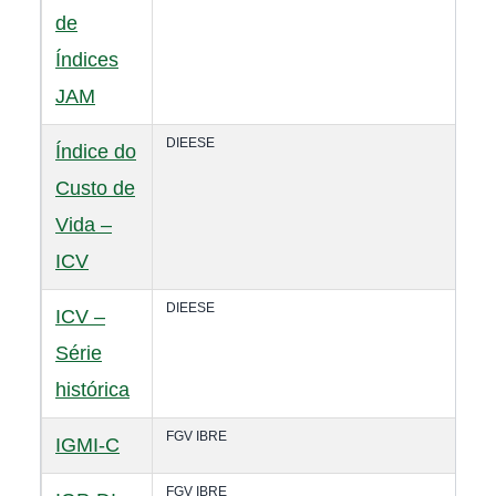
de
Índices
JAM
DIEESE
Índice do
Custo de
Vida –
ICV
DIEESE
ICV –
Série
histórica
FGV IBRE
IGMI-C
FGV IBRE